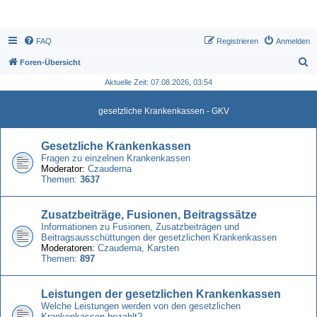
FAQ
Registrieren
Anmelden
S
Foren-Übersicht
u
Aktuelle Zeit: 07.08.2026, 03:54
c
gesetzliche Krankenkassen - GKV
h
e
Gesetzliche Krankenkassen
Fragen zu einzelnen Krankenkassen
Moderator:
Czauderna
Themen:
3637
Zusatzbeiträge, Fusionen, Beitragssätze
Informationen zu Fusionen, Zusatzbeiträgen und
Beitragsausschüttungen der gesetzlichen Krankenkassen
Moderatoren:
Czauderna
,
Karsten
Themen:
897
Leistungen der gesetzlichen Krankenkassen
Welche Leistungen werden von den gesetzlichen
Krankenkassen bezahlt?