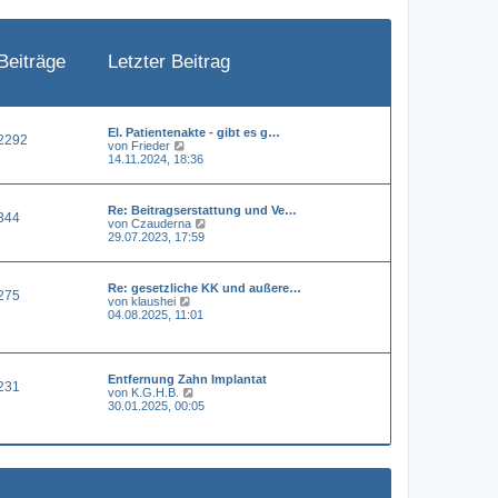
e
i
t
r
a
Beiträge
Letzter Beitrag
g
El. Patientenakte - gibt es g…
2292
N
von
Frieder
e
14.11.2024, 18:36
u
e
s
Re: Beitragserstattung und Ve…
t
344
N
von
Czauderna
e
e
29.07.2023, 17:59
r
u
B
e
e
s
i
Re: gesetzliche KK und außere…
t
t
275
N
von
klaushei
e
r
e
04.08.2025, 11:01
r
a
u
B
g
e
e
s
i
t
t
Entfernung Zahn Implantat
e
r
231
N
von
K.G.H.B.
r
a
e
30.01.2025, 00:05
B
g
u
e
e
i
s
t
t
r
e
a
r
g
B