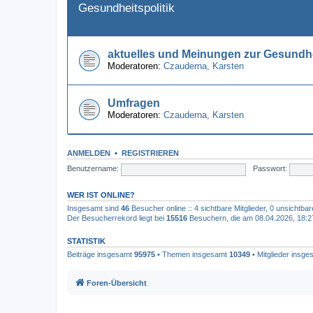
Gesundheitspolitik
aktuelles und Meinungen zur Gesundhe
Moderatoren:
Czauderna
,
Karsten
Umfragen
Moderatoren:
Czauderna
,
Karsten
ANMELDEN
•
REGISTRIEREN
Benutzername:
Passwort:
WER IST ONLINE?
Insgesamt sind
46
Besucher online :: 4 sichtbare Mitglieder, 0 unsichtba
Der Besucherrekord liegt bei
15516
Besuchern, die am 08.04.2026, 18:27 
STATISTIK
Beiträge insgesamt
95975
• Themen insgesamt
10349
• Mitglieder insg
Foren-Übersicht