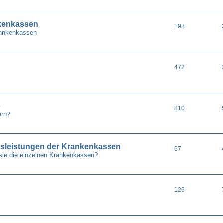
nkenkassen
198
Krankenkassen
472
e
810
ern?
gsleistungen der Krankenkassen
67
sie die einzelnen Krankenkassen?
126