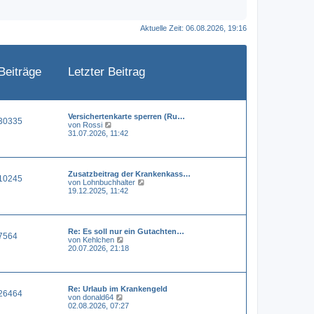
Aktuelle Zeit: 06.08.2026, 19:16
Beiträge
Letzter Beitrag
Versichertenkarte sperren (Ru…
30335
N
von
Rossi
e
31.07.2026, 11:42
u
e
s
t
Zusatzbeitrag der Krankenkass…
e
10245
N
von
Lohnbuchhalter
r
e
19.12.2025, 11:42
B
u
e
e
i
s
t
t
r
Re: Es soll nur ein Gutachten…
e
a
7564
N
von
Kehlchen
r
g
e
20.07.2026, 21:18
B
u
e
e
i
s
t
t
r
Re: Urlaub im Krankengeld
e
a
26464
N
von
donald64
r
g
e
02.08.2026, 07:27
B
u