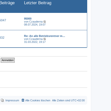
Beiträge
Letzter Beitrag
e
i
t
r
a
g
95000
5047
N
von
Czauderna
e
08.07.2024, 19:07
u
e
s
Re: An alle Betriebsrentner m…
t
332
N
von
Czauderna
e
e
31.03.2022, 19:17
r
u
B
e
e
s
i
t
t
e
r
r
a
B
g
e
i
t
r
a
g
Impressum
Alle Cookies löschen
Alle Zeiten sind
UTC+02:00