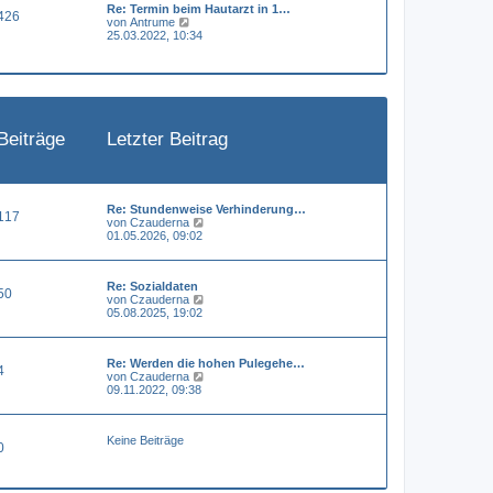
Re: Termin beim Hautarzt in 1…
e
a
426
N
von
Antrume
r
g
e
25.03.2022, 10:34
B
u
e
e
i
s
t
t
r
e
a
r
g
B
Beiträge
Letzter Beitrag
e
i
t
r
a
g
Re: Stundenweise Verhinderung…
117
N
von
Czauderna
e
01.05.2026, 09:02
u
e
s
Re: Sozialdaten
t
50
N
von
Czauderna
e
e
05.08.2025, 19:02
r
u
B
e
e
s
i
Re: Werden die hohen Pulegehe…
t
t
4
N
von
Czauderna
e
r
e
09.11.2022, 09:38
r
a
u
B
g
e
e
s
i
Keine Beiträge
t
t
0
e
r
r
a
B
g