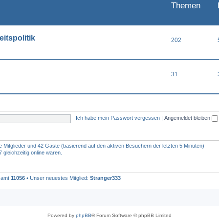
Themen
itspolitik
202
31
Ich habe mein Passwort vergessen
|
Angemeldet bleiben
re Mitglieder und 42 Gäste (basierend auf den aktiven Besuchern der letzten 5 Minuten)
gleichzeitig online waren.
esamt
11056
• Unser neuestes Mitglied:
Stranger333
Powered by
phpBB
® Forum Software © phpBB Limited