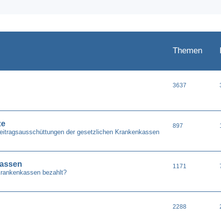
Themen
3637
ze
897
Beitragsausschüttungen der gesetzlichen Krankenkassen
kassen
1171
Krankenkassen bezahlt?
2288