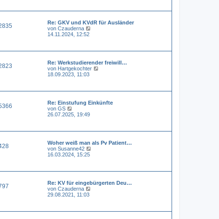
e
e
i
s
t
t
r
Re: GKV und KVdR für Ausländer
e
a
2835
N
von
Czauderna
r
g
e
14.11.2024, 12:52
B
u
e
e
i
s
t
t
r
Re: Werkstudierender freiwill…
e
a
2823
N
von
Hartgekochter
r
g
e
18.09.2023, 11:03
B
u
e
e
i
s
t
t
r
Re: Einstufung Einkünfte
e
a
5366
N
von
GS
r
g
e
26.07.2025, 19:49
B
u
e
e
i
s
t
t
r
Woher weiß man als Pv Patient…
e
a
428
N
von
Susanne42
r
g
e
16.03.2024, 15:25
B
u
e
e
i
s
t
t
r
Re: KV für eingebürgerten Deu…
e
a
797
N
von
Czauderna
r
g
e
29.08.2021, 11:03
B
u
e
e
i
s
t
t
r