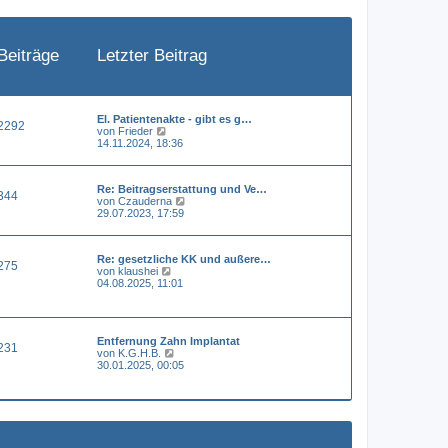
e
i
t
r
a
Beiträge
Letzter Beitrag
g
El. Patientenakte - gibt es g…
2292
N
von
Frieder
e
14.11.2024, 18:36
u
e
s
Re: Beitragserstattung und Ve…
t
344
N
von
Czauderna
e
e
29.07.2023, 17:59
r
u
B
e
e
s
i
Re: gesetzliche KK und außere…
t
t
275
N
von
klaushei
e
r
e
04.08.2025, 11:01
r
a
u
B
g
e
e
s
i
t
t
Entfernung Zahn Implantat
e
r
231
N
von
K.G.H.B.
r
a
e
30.01.2025, 00:05
B
g
u
e
e
i
s
t
t
r
e
a
r
g
B