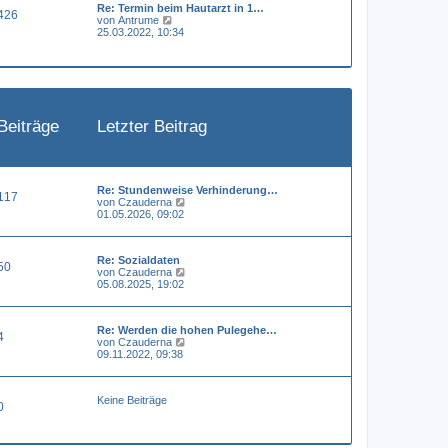
Re: Termin beim Hautarzt in 1…
e
a
426
N
von
Antrume
r
g
e
25.03.2022, 10:34
B
u
e
e
i
s
t
t
r
e
a
r
g
B
Beiträge
Letzter Beitrag
e
i
t
r
a
g
Re: Stundenweise Verhinderung…
117
N
von
Czauderna
e
01.05.2026, 09:02
u
e
s
Re: Sozialdaten
t
50
N
von
Czauderna
e
e
05.08.2025, 19:02
r
u
B
e
e
s
i
Re: Werden die hohen Pulegehe…
t
t
4
N
von
Czauderna
e
r
e
09.11.2022, 09:38
r
a
u
B
g
e
e
s
i
Keine Beiträge
t
t
0
e
r
r
a
B
g