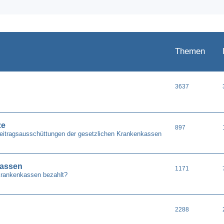
Themen
3637
ze
897
Beitragsausschüttungen der gesetzlichen Krankenkassen
kassen
1171
Krankenkassen bezahlt?
2288