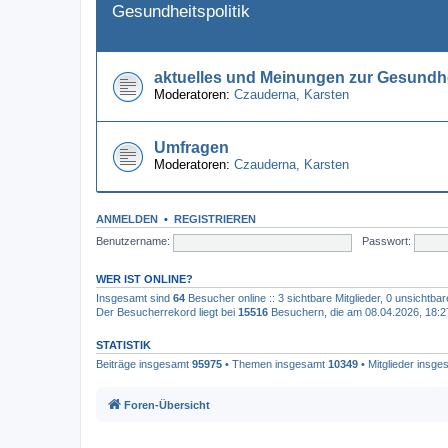
Gesundheitspolitik
aktuelles und Meinungen zur Gesundhe
Moderatoren:
Czauderna
,
Karsten
Umfragen
Moderatoren:
Czauderna
,
Karsten
ANMELDEN
•
REGISTRIEREN
Benutzername:
Passwort:
WER IST ONLINE?
Insgesamt sind
64
Besucher online :: 3 sichtbare Mitglieder, 0 unsichtba
Der Besucherrekord liegt bei
15516
Besuchern, die am 08.04.2026, 18:27 
STATISTIK
Beiträge insgesamt
95975
• Themen insgesamt
10349
• Mitglieder insg
Foren-Übersicht