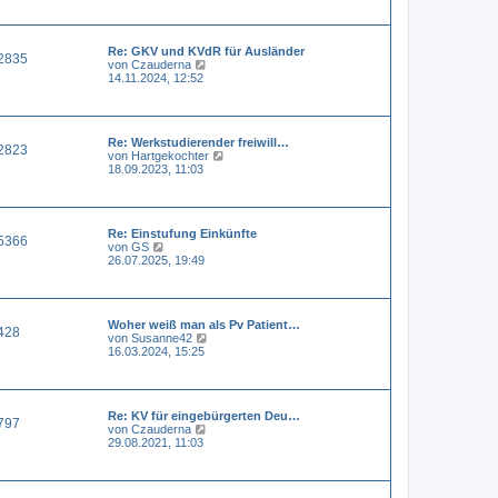
e
e
i
s
t
t
r
Re: GKV und KVdR für Ausländer
e
a
2835
N
von
Czauderna
r
g
e
14.11.2024, 12:52
B
u
e
e
i
s
t
t
r
Re: Werkstudierender freiwill…
e
a
2823
N
von
Hartgekochter
r
g
e
18.09.2023, 11:03
B
u
e
e
i
s
t
t
r
Re: Einstufung Einkünfte
e
a
5366
N
von
GS
r
g
e
26.07.2025, 19:49
B
u
e
e
i
s
t
t
r
Woher weiß man als Pv Patient…
e
a
428
N
von
Susanne42
r
g
e
16.03.2024, 15:25
B
u
e
e
i
s
t
t
r
Re: KV für eingebürgerten Deu…
e
a
797
N
von
Czauderna
r
g
e
29.08.2021, 11:03
B
u
e
e
i
s
t
t
r