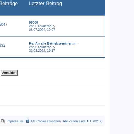
Beiträge
Letzter Beitrag
e
i
t
r
a
g
95000
5047
N
von
Czauderna
e
08.07.2024, 19:07
u
e
s
Re: An alle Betriebsrentner m…
t
332
N
von
Czauderna
e
e
31.03.2022, 19:17
r
u
B
e
e
s
i
t
t
e
r
r
a
B
g
e
i
t
r
a
g
Impressum
Alle Cookies löschen
Alle Zeiten sind
UTC+02:00