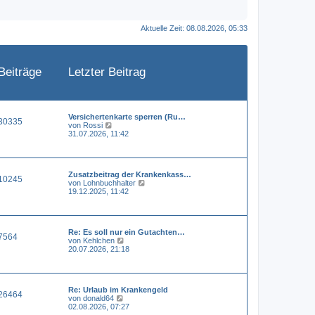
Aktuelle Zeit: 08.08.2026, 05:33
Beiträge
Letzter Beitrag
Versichertenkarte sperren (Ru…
30335
N
von
Rossi
e
31.07.2026, 11:42
u
e
s
t
Zusatzbeitrag der Krankenkass…
e
10245
N
von
Lohnbuchhalter
r
e
19.12.2025, 11:42
B
u
e
e
i
s
t
t
r
Re: Es soll nur ein Gutachten…
e
a
7564
N
von
Kehlchen
r
g
e
20.07.2026, 21:18
B
u
e
e
i
s
t
t
r
Re: Urlaub im Krankengeld
e
a
26464
N
von
donald64
r
g
e
02.08.2026, 07:27
B
u