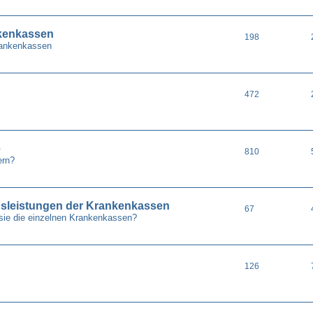
nkenkassen
198
Krankenkassen
472
e
810
ern?
gsleistungen der Krankenkassen
67
sie die einzelnen Krankenkassen?
126