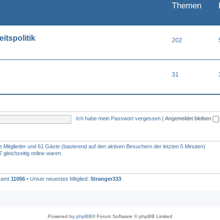
Themen
itspolitik
202
31
Ich habe mein Passwort vergessen
|
Angemeldet bleiben
re Mitglieder und 61 Gäste (basierend auf den aktiven Besuchern der letzten 5 Minuten)
gleichzeitig online waren.
esamt
11056
• Unser neuestes Mitglied:
Stranger333
Powered by
phpBB
® Forum Software © phpBB Limited