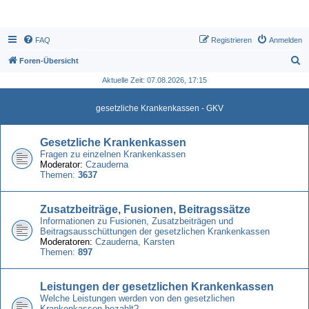
FAQ
Registrieren
Anmelden
S
Foren-Übersicht
u
Aktuelle Zeit: 07.08.2026, 17:15
c
gesetzliche Krankenkassen - GKV
h
e
Gesetzliche Krankenkassen
Fragen zu einzelnen Krankenkassen
Moderator:
Czauderna
Themen:
3637
Zusatzbeiträge, Fusionen, Beitragssätze
Informationen zu Fusionen, Zusatzbeiträgen und
Beitragsausschüttungen der gesetzlichen Krankenkassen
Moderatoren:
Czauderna
,
Karsten
Themen:
897
Leistungen der gesetzlichen Krankenkassen
Welche Leistungen werden von den gesetzlichen
Krankenkassen bezahlt?