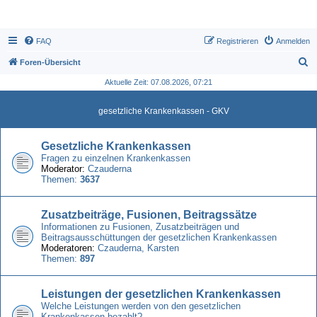
FAQ
Registrieren
Anmelden
S
Foren-Übersicht
u
Aktuelle Zeit: 07.08.2026, 07:21
c
gesetzliche Krankenkassen - GKV
h
e
Gesetzliche Krankenkassen
Fragen zu einzelnen Krankenkassen
Moderator:
Czauderna
Themen:
3637
Zusatzbeiträge, Fusionen, Beitragssätze
Informationen zu Fusionen, Zusatzbeiträgen und
Beitragsausschüttungen der gesetzlichen Krankenkassen
Moderatoren:
Czauderna
,
Karsten
Themen:
897
Leistungen der gesetzlichen Krankenkassen
Welche Leistungen werden von den gesetzlichen
Krankenkassen bezahlt?