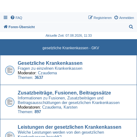
FAQ
Registrieren
Anmelden
S
Foren-Übersicht
u
Aktuelle Zeit: 07.08.2026, 11:33
c
gesetzliche Krankenkassen - GKV
h
e
Gesetzliche Krankenkassen
Fragen zu einzelnen Krankenkassen
Moderator:
Czauderna
Themen:
3637
Zusatzbeiträge, Fusionen, Beitragssätze
Informationen zu Fusionen, Zusatzbeiträgen und
Beitragsausschüttungen der gesetzlichen Krankenkassen
Moderatoren:
Czauderna
,
Karsten
Themen:
897
Leistungen der gesetzlichen Krankenkassen
Welche Leistungen werden von den gesetzlichen
Krankenkassen bezahlt?