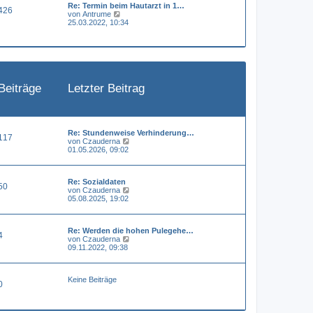
Re: Termin beim Hautarzt in 1…
e
a
426
N
von
Antrume
r
g
e
25.03.2022, 10:34
B
u
e
e
i
s
t
t
r
e
a
r
g
B
Beiträge
Letzter Beitrag
e
i
t
r
a
g
Re: Stundenweise Verhinderung…
117
N
von
Czauderna
e
01.05.2026, 09:02
u
e
s
Re: Sozialdaten
t
50
N
von
Czauderna
e
e
05.08.2025, 19:02
r
u
B
e
e
s
i
Re: Werden die hohen Pulegehe…
t
t
4
N
von
Czauderna
e
r
e
09.11.2022, 09:38
r
a
u
B
g
e
e
s
i
Keine Beiträge
t
t
0
e
r
r
a
B
g