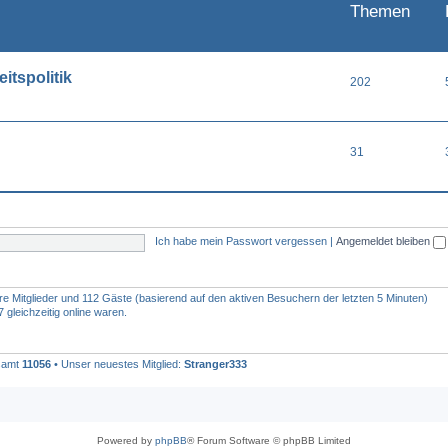
Themen
itspolitik
202
31
Ich habe mein Passwort vergessen
|
Angemeldet bleiben
are Mitglieder und 112 Gäste (basierend auf den aktiven Besuchern der letzten 5 Minuten)
gleichzeitig online waren.
esamt
11056
• Unser neuestes Mitglied:
Stranger333
Powered by
phpBB
® Forum Software © phpBB Limited