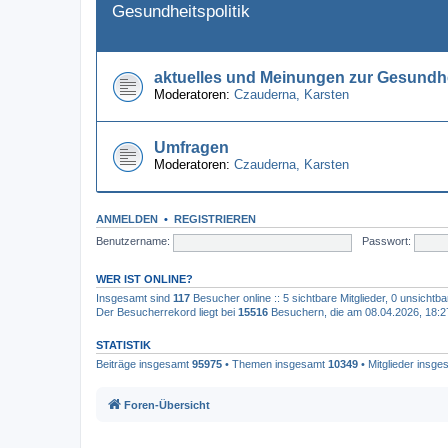
Gesundheitspolitik
aktuelles und Meinungen zur Gesundhe
Moderatoren:
Czauderna
,
Karsten
Umfragen
Moderatoren:
Czauderna
,
Karsten
ANMELDEN
•
REGISTRIEREN
Benutzername:
Passwort:
WER IST ONLINE?
Insgesamt sind
117
Besucher online :: 5 sichtbare Mitglieder, 0 unsichtb
Der Besucherrekord liegt bei
15516
Besuchern, die am 08.04.2026, 18:27 
STATISTIK
Beiträge insgesamt
95975
• Themen insgesamt
10349
• Mitglieder insg
Foren-Übersicht