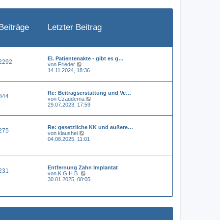
e
i
t
r
a
Beiträge
Letzter Beitrag
g
El. Patientenakte - gibt es g…
2292
N
von
Frieder
e
14.11.2024, 18:36
u
e
s
Re: Beitragserstattung und Ve…
t
344
N
von
Czauderna
e
e
29.07.2023, 17:59
r
u
B
e
e
s
i
Re: gesetzliche KK und außere…
t
t
275
N
von
klaushei
e
r
e
04.08.2025, 11:01
r
a
u
B
g
e
e
s
i
t
t
Entfernung Zahn Implantat
e
r
231
N
von
K.G.H.B.
r
a
e
30.01.2025, 00:05
B
g
u
e
e
i
s
t
t
r
e
a
r
g
B