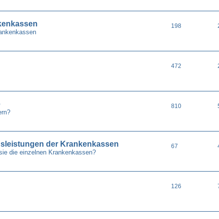
nkenkassen
198
Krankenkassen
472
e
810
ern?
gsleistungen der Krankenkassen
67
sie die einzelnen Krankenkassen?
126