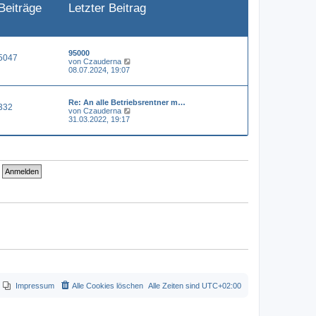
Beiträge
Letzter Beitrag
e
i
t
r
a
g
95000
5047
N
von
Czauderna
e
08.07.2024, 19:07
u
e
s
Re: An alle Betriebsrentner m…
t
332
N
von
Czauderna
e
e
31.03.2022, 19:17
r
u
B
e
e
s
i
t
t
e
r
r
a
B
g
e
i
t
r
a
g
Impressum
Alle Cookies löschen
Alle Zeiten sind
UTC+02:00