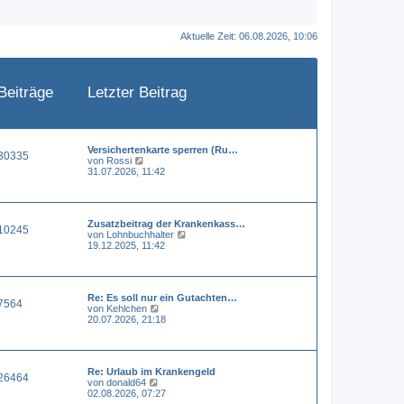
Aktuelle Zeit: 06.08.2026, 10:06
Beiträge
Letzter Beitrag
Versichertenkarte sperren (Ru…
30335
N
von
Rossi
e
31.07.2026, 11:42
u
e
s
t
Zusatzbeitrag der Krankenkass…
e
10245
N
von
Lohnbuchhalter
r
e
19.12.2025, 11:42
B
u
e
e
i
s
t
t
r
Re: Es soll nur ein Gutachten…
e
a
7564
N
von
Kehlchen
r
g
e
20.07.2026, 21:18
B
u
e
e
i
s
t
t
r
Re: Urlaub im Krankengeld
e
a
26464
N
von
donald64
r
g
e
02.08.2026, 07:27
B
u