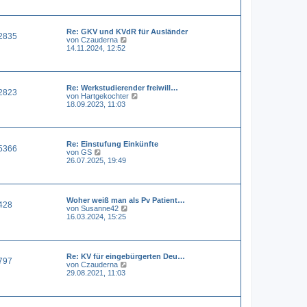
e
e
i
s
t
t
r
Re: GKV und KVdR für Ausländer
e
a
2835
N
von
Czauderna
r
g
e
14.11.2024, 12:52
B
u
e
e
i
s
t
t
r
Re: Werkstudierender freiwill…
e
a
2823
N
von
Hartgekochter
r
g
e
18.09.2023, 11:03
B
u
e
e
i
s
t
t
r
Re: Einstufung Einkünfte
e
a
5366
N
von
GS
r
g
e
26.07.2025, 19:49
B
u
e
e
i
s
t
t
r
Woher weiß man als Pv Patient…
e
a
428
N
von
Susanne42
r
g
e
16.03.2024, 15:25
B
u
e
e
i
s
t
t
r
Re: KV für eingebürgerten Deu…
e
a
797
N
von
Czauderna
r
g
e
29.08.2021, 11:03
B
u
e
e
i
s
t
t
r