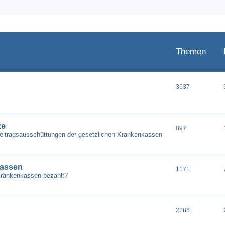
Themen
3637
ze
897
Beitragsausschüttungen der gesetzlichen Krankenkassen
kassen
1171
Krankenkassen bezahlt?
2288