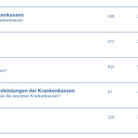
nkenkassen
198
Krankenkassen
472
e
810
ern?
gsleistungen der Krankenkassen
67
sie die einzelnen Krankenkassen?
126