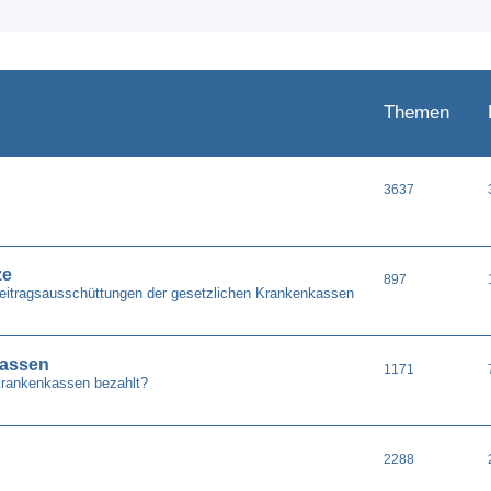
Themen
3637
ze
897
Beitragsausschüttungen der gesetzlichen Krankenkassen
kassen
1171
Krankenkassen bezahlt?
2288