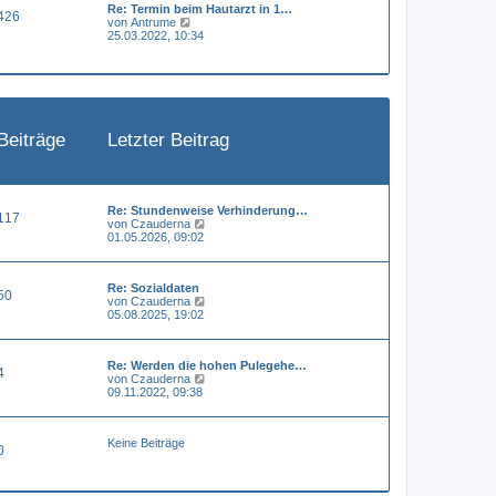
Re: Termin beim Hautarzt in 1…
e
a
426
N
von
Antrume
r
g
e
25.03.2022, 10:34
B
u
e
e
i
s
t
t
r
e
a
r
g
B
Beiträge
Letzter Beitrag
e
i
t
r
a
g
Re: Stundenweise Verhinderung…
117
N
von
Czauderna
e
01.05.2026, 09:02
u
e
s
Re: Sozialdaten
t
50
N
von
Czauderna
e
e
05.08.2025, 19:02
r
u
B
e
e
s
i
Re: Werden die hohen Pulegehe…
t
t
4
N
von
Czauderna
e
r
e
09.11.2022, 09:38
r
a
u
B
g
e
e
s
i
Keine Beiträge
t
t
0
e
r
r
a
B
g