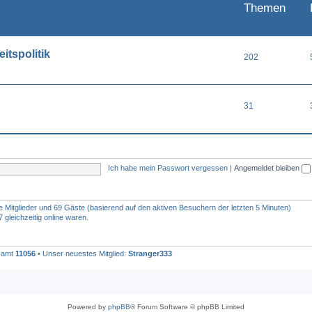
Themen
itspolitik
202
31
Ich habe mein Passwort vergessen
|
Angemeldet bleiben
re Mitglieder und 69 Gäste (basierend auf den aktiven Besuchern der letzten 5 Minuten)
gleichzeitig online waren.
esamt
11056
• Unser neuestes Mitglied:
Stranger333
Powered by
phpBB
® Forum Software © phpBB Limited