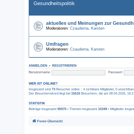
Gesundheitspolitik
aktuelles und Meinungen zur Gesundhe
Moderatoren:
Czauderna
,
Karsten
Umfragen
Moderatoren:
Czauderna
,
Karsten
ANMELDEN
•
REGISTRIEREN
Benutzername:
Passwort:
WER IST ONLINE?
Insgesamt sind
73
Besucher online :: 4 sichtbare Mitglieder, 0 unsichtba
Der Besucherrekord liegt bei
15516
Besuchern, die am 08.04.2026, 18:27 
STATISTIK
Beiträge insgesamt
95975
• Themen insgesamt
10349
• Mitglieder insg
Foren-Übersicht