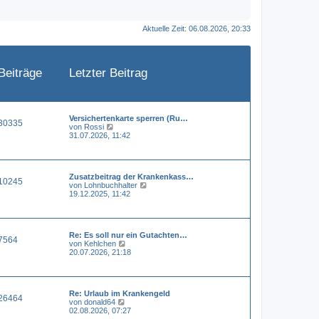
Aktuelle Zeit: 06.08.2026, 20:33
Beiträge
Letzter Beitrag
Versichertenkarte sperren (Ru…
30335
N
von
Rossi
e
31.07.2026, 11:42
u
e
s
t
Zusatzbeitrag der Krankenkass…
e
10245
N
von
Lohnbuchhalter
r
e
19.12.2025, 11:42
B
u
e
e
i
s
t
t
r
Re: Es soll nur ein Gutachten…
e
a
7564
N
von
Kehlchen
r
g
e
20.07.2026, 21:18
B
u
e
e
i
s
t
t
r
Re: Urlaub im Krankengeld
e
a
26464
N
von
donald64
r
g
e
02.08.2026, 07:27
B
u