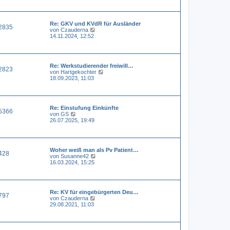
e
e
i
s
t
t
r
Re: GKV und KVdR für Ausländer
e
a
2835
N
von
Czauderna
r
g
e
14.11.2024, 12:52
B
u
e
e
i
s
t
t
r
Re: Werkstudierender freiwill…
e
a
2823
N
von
Hartgekochter
r
g
e
18.09.2023, 11:03
B
u
e
e
i
s
t
t
r
Re: Einstufung Einkünfte
e
a
5366
N
von
GS
r
g
e
26.07.2025, 19:49
B
u
e
e
i
s
t
t
r
Woher weiß man als Pv Patient…
e
a
428
N
von
Susanne42
r
g
e
16.03.2024, 15:25
B
u
e
e
i
s
t
t
r
Re: KV für eingebürgerten Deu…
e
a
797
N
von
Czauderna
r
g
e
29.08.2021, 11:03
B
u
e
e
i
s
t
t
r