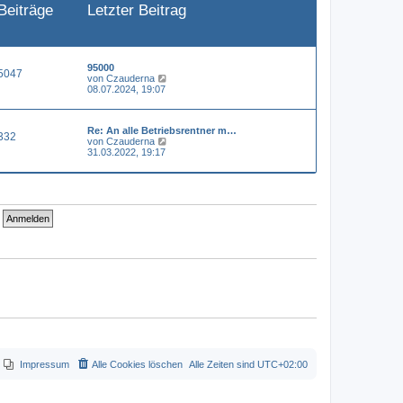
Beiträge
Letzter Beitrag
e
i
t
r
a
g
95000
5047
N
von
Czauderna
e
08.07.2024, 19:07
u
e
s
Re: An alle Betriebsrentner m…
t
332
N
von
Czauderna
e
e
31.03.2022, 19:17
r
u
B
e
e
s
i
t
t
e
r
r
a
B
g
e
i
t
r
a
g
Impressum
Alle Cookies löschen
Alle Zeiten sind
UTC+02:00