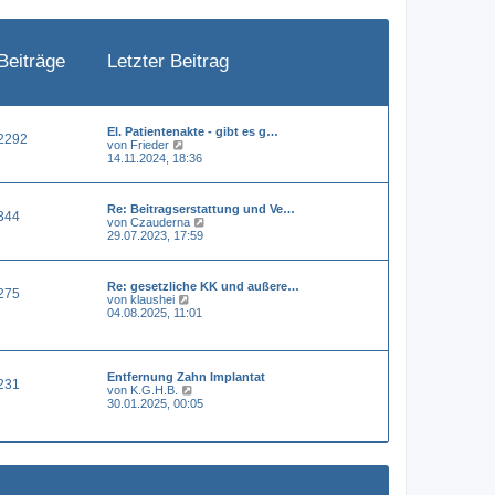
e
i
t
r
a
Beiträge
Letzter Beitrag
g
El. Patientenakte - gibt es g…
2292
N
von
Frieder
e
14.11.2024, 18:36
u
e
s
Re: Beitragserstattung und Ve…
t
344
N
von
Czauderna
e
e
29.07.2023, 17:59
r
u
B
e
e
s
i
Re: gesetzliche KK und außere…
t
t
275
N
von
klaushei
e
r
e
04.08.2025, 11:01
r
a
u
B
g
e
e
s
i
t
t
Entfernung Zahn Implantat
e
r
231
N
von
K.G.H.B.
r
a
e
30.01.2025, 00:05
B
g
u
e
e
i
s
t
t
r
e
a
r
g
B