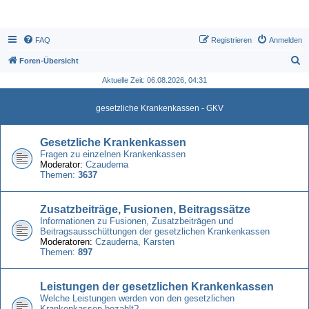
FAQ
Registrieren
Anmelden
S
Foren-Übersicht
u
Aktuelle Zeit: 06.08.2026, 04:31
c
gesetzliche Krankenkassen - GKV
h
e
Gesetzliche Krankenkassen
Fragen zu einzelnen Krankenkassen
Moderator:
Czauderna
Themen:
3637
Zusatzbeiträge, Fusionen, Beitragssätze
Informationen zu Fusionen, Zusatzbeiträgen und
Beitragsausschüttungen der gesetzlichen Krankenkassen
Moderatoren:
Czauderna
,
Karsten
Themen:
897
Leistungen der gesetzlichen Krankenkassen
Welche Leistungen werden von den gesetzlichen
Krankenkassen bezahlt?