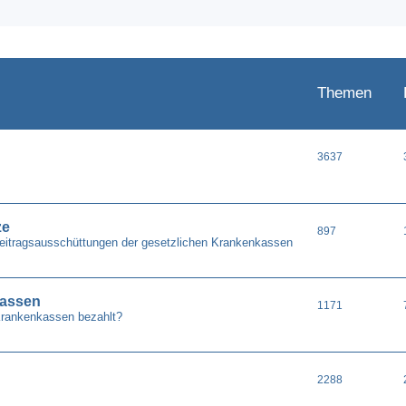
Themen
3637
ze
897
Beitragsausschüttungen der gesetzlichen Krankenkassen
kassen
1171
Krankenkassen bezahlt?
2288