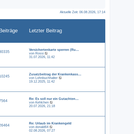
Aktuelle Zeit: 06.08.2026, 17:14
Beiträge
Letzter Beitrag
Versichertenkarte sperren (Ru…
30335
N
von
Rossi
e
31.07.2026, 11:42
u
e
s
t
Zusatzbeitrag der Krankenkass…
e
10245
N
von
Lohnbuchhalter
r
e
19.12.2025, 11:42
B
u
e
e
i
s
t
t
r
Re: Es soll nur ein Gutachten…
e
a
7564
N
von
Kehlchen
r
g
e
20.07.2026, 21:18
B
u
e
e
i
s
t
t
r
Re: Urlaub im Krankengeld
e
a
26464
N
von
donald64
r
g
e
02.08.2026, 07:27
B
u