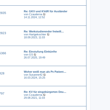
e
e
i
s
t
t
r
Re: GKV und KVdR für Ausländer
e
a
2835
N
von
Czauderna
r
g
e
14.11.2024, 12:52
B
u
e
e
i
s
t
t
r
Re: Werkstudierender freiwill…
e
a
2823
N
von
Hartgekochter
r
g
e
18.09.2023, 11:03
B
u
e
e
i
s
t
t
r
Re: Einstufung Einkünfte
e
a
5366
N
von
GS
r
g
e
26.07.2025, 19:49
B
u
e
e
i
s
t
t
r
Woher weiß man als Pv Patient…
e
a
428
N
von
Susanne42
r
g
e
16.03.2024, 15:25
B
u
e
e
i
s
t
t
r
Re: KV für eingebürgerten Deu…
e
a
797
N
von
Czauderna
r
g
e
29.08.2021, 11:03
B
u
e
e
i
s
t
t
r