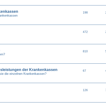
nkenkassen
198
Krankenkassen
472
e
810
ern?
gsleistungen der Krankenkassen
67
sie die einzelnen Krankenkassen?
126