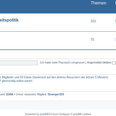
Themen
itspolitik
202
31
Ich habe mein Passwort vergessen
|
Angemeldet bleiben
re Mitglieder und 43 Gäste (basierend auf den aktiven Besuchern der letzten 5 Minuten)
gleichzeitig online waren.
esamt
11056
• Unser neuestes Mitglied:
Stranger333
Powered by
phpBB
® Forum Software © phpBB Limited