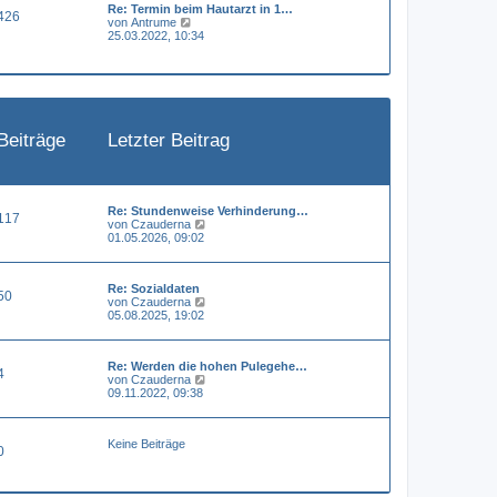
Re: Termin beim Hautarzt in 1…
e
a
426
N
von
Antrume
r
g
e
25.03.2022, 10:34
B
u
e
e
i
s
t
t
r
e
a
r
g
B
Beiträge
Letzter Beitrag
e
i
t
r
a
g
Re: Stundenweise Verhinderung…
117
N
von
Czauderna
e
01.05.2026, 09:02
u
e
s
Re: Sozialdaten
t
50
N
von
Czauderna
e
e
05.08.2025, 19:02
r
u
B
e
e
s
i
Re: Werden die hohen Pulegehe…
t
t
4
N
von
Czauderna
e
r
e
09.11.2022, 09:38
r
a
u
B
g
e
e
s
i
Keine Beiträge
t
t
0
e
r
r
a
B
g