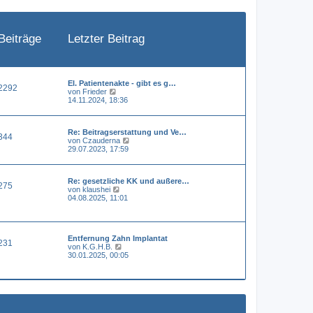
e
i
t
r
a
Beiträge
Letzter Beitrag
g
El. Patientenakte - gibt es g…
2292
N
von
Frieder
e
14.11.2024, 18:36
u
e
s
Re: Beitragserstattung und Ve…
t
344
N
von
Czauderna
e
e
29.07.2023, 17:59
r
u
B
e
e
s
i
Re: gesetzliche KK und außere…
t
t
275
N
von
klaushei
e
r
e
04.08.2025, 11:01
r
a
u
B
g
e
e
s
i
t
t
Entfernung Zahn Implantat
e
r
231
N
von
K.G.H.B.
r
a
e
30.01.2025, 00:05
B
g
u
e
e
i
s
t
t
r
e
a
r
g
B