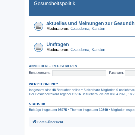
Gesundheitspolitik
aktuelles und Meinungen zur Gesundhe
Moderatoren:
Czauderna
,
Karsten
Umfragen
Moderatoren:
Czauderna
,
Karsten
ANMELDEN
•
REGISTRIEREN
Benutzername:
Passwort:
WER IST ONLINE?
Insgesamt sind
48
Besucher online :: 5 sichtbare Mitglieder, 0 unsichtba
Der Besucherrekord liegt bei
15516
Besuchern, die am 08.04.2026, 18:27 
STATISTIK
Beiträge insgesamt
95975
• Themen insgesamt
10349
• Mitglieder insg
Foren-Übersicht