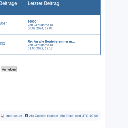
Beiträge
Letzter Beitrag
e
i
t
r
a
g
95000
5047
N
von
Czauderna
e
08.07.2024, 19:07
u
e
s
Re: An alle Betriebsrentner m…
t
332
N
von
Czauderna
e
e
31.03.2022, 19:17
r
u
B
e
e
s
i
t
t
e
r
r
a
B
g
e
i
t
r
a
g
Impressum
Alle Cookies löschen
Alle Zeiten sind
UTC+02:00