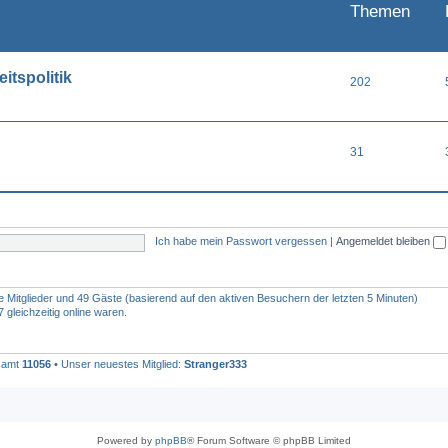
Themen
itspolitik
202
31
Ich habe mein Passwort vergessen
|
Angemeldet bleiben
re Mitglieder und 49 Gäste (basierend auf den aktiven Besuchern der letzten 5 Minuten)
gleichzeitig online waren.
esamt
11056
• Unser neuestes Mitglied:
Stranger333
Powered by
phpBB
® Forum Software © phpBB Limited