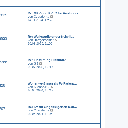
e
e
i
s
t
t
r
Re: GKV und KVdR für Ausländer
e
a
2835
N
von
Czauderna
r
g
e
14.11.2024, 12:52
B
u
e
e
i
s
t
t
r
Re: Werkstudierender freiwill…
e
a
2823
N
von
Hartgekochter
r
g
e
18.09.2023, 11:03
B
u
e
e
i
s
t
t
r
Re: Einstufung Einkünfte
e
a
5366
N
von
GS
r
g
e
26.07.2025, 19:49
B
u
e
e
i
s
t
t
r
Woher weiß man als Pv Patient…
e
a
428
N
von
Susanne42
r
g
e
16.03.2024, 15:25
B
u
e
e
i
s
t
t
r
Re: KV für eingebürgerten Deu…
e
a
797
N
von
Czauderna
r
g
e
29.08.2021, 11:03
B
u
e
e
i
s
t
t
r