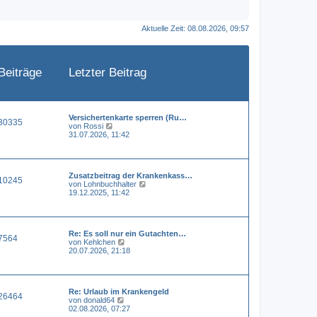
Aktuelle Zeit: 08.08.2026, 09:57
Beiträge
Letzter Beitrag
Versichertenkarte sperren (Ru…
30335
N
von
Rossi
e
31.07.2026, 11:42
u
e
s
t
Zusatzbeitrag der Krankenkass…
e
10245
N
von
Lohnbuchhalter
r
e
19.12.2025, 11:42
B
u
e
e
i
s
t
t
r
Re: Es soll nur ein Gutachten…
e
a
7564
N
von
Kehlchen
r
g
e
20.07.2026, 21:18
B
u
e
e
i
s
t
t
r
Re: Urlaub im Krankengeld
e
a
26464
N
von
donald64
r
g
e
02.08.2026, 07:27
B
u