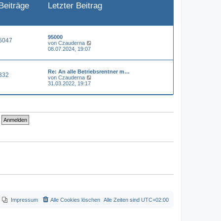
Beiträge
Letzter Beitrag
e
i
t
r
a
g
95000
5047
N
von
Czauderna
e
08.07.2024, 19:07
u
e
s
Re: An alle Betriebsrentner m…
t
332
N
von
Czauderna
e
e
31.03.2022, 19:17
r
u
B
e
e
s
i
t
t
e
r
r
a
B
g
e
i
t
r
a
g
Impressum
Alle Cookies löschen
Alle Zeiten sind
UTC+02:00