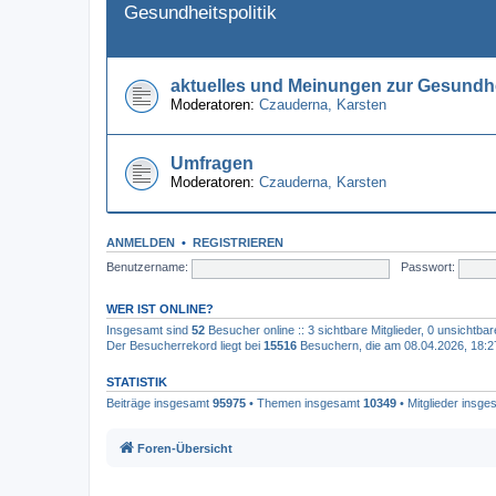
Gesundheitspolitik
aktuelles und Meinungen zur Gesundhe
Moderatoren:
Czauderna
,
Karsten
Umfragen
Moderatoren:
Czauderna
,
Karsten
ANMELDEN
•
REGISTRIEREN
Benutzername:
Passwort:
WER IST ONLINE?
Insgesamt sind
52
Besucher online :: 3 sichtbare Mitglieder, 0 unsichtba
Der Besucherrekord liegt bei
15516
Besuchern, die am 08.04.2026, 18:27 
STATISTIK
Beiträge insgesamt
95975
• Themen insgesamt
10349
• Mitglieder insg
Foren-Übersicht