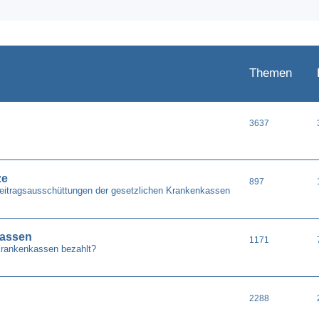
Themen
3637
ze
897
Beitragsausschüttungen der gesetzlichen Krankenkassen
kassen
1171
Krankenkassen bezahlt?
2288