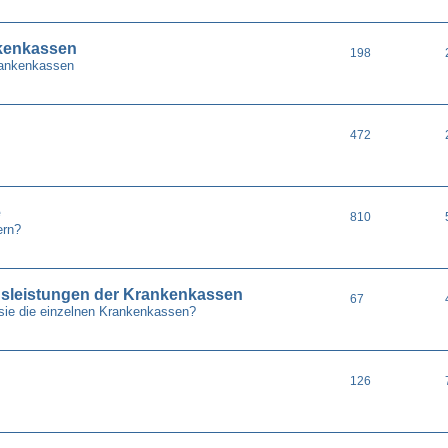
nkenkassen
198
Krankenkassen
472
e
810
ern?
gsleistungen der Krankenkassen
67
sie die einzelnen Krankenkassen?
126