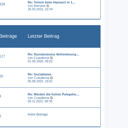
Re: Termin beim Hautarzt in 1…
e
a
426
N
von
Antrume
r
g
e
25.03.2022, 10:34
B
u
e
e
i
s
t
t
r
e
a
r
g
B
Beiträge
Letzter Beitrag
e
i
t
r
a
g
Re: Stundenweise Verhinderung…
117
N
von
Czauderna
e
01.05.2026, 09:02
u
e
s
Re: Sozialdaten
t
50
N
von
Czauderna
e
e
05.08.2025, 19:02
r
u
B
e
e
s
i
Re: Werden die hohen Pulegehe…
t
t
4
N
von
Czauderna
e
r
e
09.11.2022, 09:38
r
a
u
B
g
e
e
s
i
Keine Beiträge
t
t
0
e
r
r
a
B
g