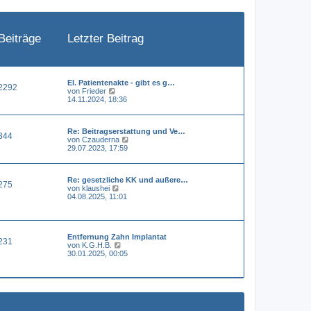
e
i
t
r
a
Beiträge
Letzter Beitrag
g
El. Patientenakte - gibt es g…
2292
N
von
Frieder
e
14.11.2024, 18:36
u
e
s
Re: Beitragserstattung und Ve…
t
344
N
von
Czauderna
e
e
29.07.2023, 17:59
r
u
B
e
e
s
i
Re: gesetzliche KK und außere…
t
t
275
N
von
klaushei
e
r
e
04.08.2025, 11:01
r
a
u
B
g
e
e
s
i
t
t
Entfernung Zahn Implantat
e
r
231
N
von
K.G.H.B.
r
a
e
30.01.2025, 00:05
B
g
u
e
e
i
s
t
t
r
e
a
r
g
B