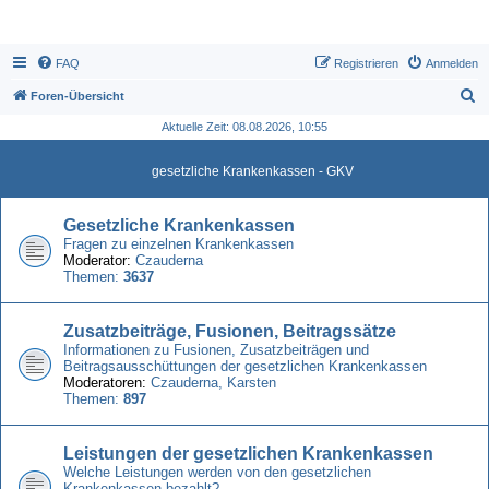
FAQ
Registrieren
Anmelden
S
Foren-Übersicht
u
Aktuelle Zeit: 08.08.2026, 10:55
c
gesetzliche Krankenkassen - GKV
h
e
Gesetzliche Krankenkassen
Fragen zu einzelnen Krankenkassen
Moderator:
Czauderna
Themen:
3637
Zusatzbeiträge, Fusionen, Beitragssätze
Informationen zu Fusionen, Zusatzbeiträgen und
Beitragsausschüttungen der gesetzlichen Krankenkassen
Moderatoren:
Czauderna
,
Karsten
Themen:
897
Leistungen der gesetzlichen Krankenkassen
Welche Leistungen werden von den gesetzlichen
Krankenkassen bezahlt?