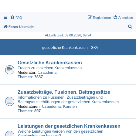
FAQ
Registrieren
Anmelden
S
Foren-Übersicht
u
Aktuelle Zeit: 09.08.2026, 09:24
c
gesetzliche Krankenkassen - GKV
h
e
Gesetzliche Krankenkassen
Fragen zu einzelnen Krankenkassen
Moderator:
Czauderna
Themen:
3637
Zusatzbeiträge, Fusionen, Beitragssätze
Informationen zu Fusionen, Zusatzbeiträgen und
Beitragsausschüttungen der gesetzlichen Krankenkassen
Moderatoren:
Czauderna
,
Karsten
Themen:
897
Leistungen der gesetzlichen Krankenkassen
Welche Leistungen werden von den gesetzlichen
Krankenkassen bezahlt?