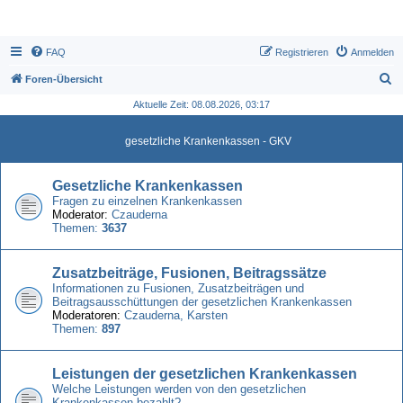
FAQ
Registrieren
Anmelden
S
Foren-Übersicht
u
Aktuelle Zeit: 08.08.2026, 03:17
c
gesetzliche Krankenkassen - GKV
h
e
Gesetzliche Krankenkassen
Fragen zu einzelnen Krankenkassen
Moderator:
Czauderna
Themen:
3637
Zusatzbeiträge, Fusionen, Beitragssätze
Informationen zu Fusionen, Zusatzbeiträgen und
Beitragsausschüttungen der gesetzlichen Krankenkassen
Moderatoren:
Czauderna
,
Karsten
Themen:
897
Leistungen der gesetzlichen Krankenkassen
Welche Leistungen werden von den gesetzlichen
Krankenkassen bezahlt?