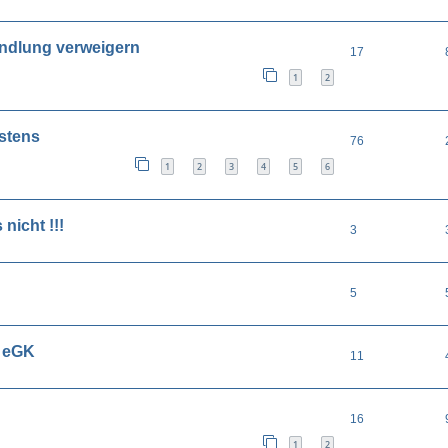
ndlung verweigern
17
1
2
stens
76
1
2
3
4
5
6
nicht !!!
3
5
t eGK
11
16
1
2