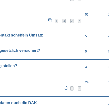
56
1
2
3
4
ontakt scheffeln Umsatz
5
gesetzlich versichert?
5
 stellen?
3
24
1
2
ndaten duch die DAK
1