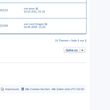
von
leser
35223
10.02.2011, 01:10
von
Lord Dragon
42349
04.05.2009, 23:20
24 Themen • Seite
1
von
1
Gehe zu
Impressum
Alle Cookies löschen
Alle Zeiten sind
UTC+02:00