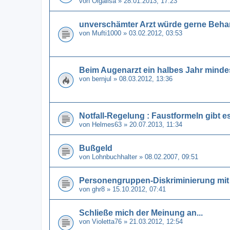
von
Olgalisa
» 28.01.2013, 17:23
unverschämter Arzt würde gerne Beha
von
Mufti1000
» 03.02.2012, 03:53
Beim Augenarzt ein halbes Jahr minde
von
bernjul
» 08.03.2012, 13:36
Notfall-Regelung : Faustformeln gibt es 
von
Helmes63
» 20.07.2013, 11:34
Bußgeld
von
Lohnbuchhalter
» 08.02.2007, 09:51
Personengruppen-Diskriminierung mi
von
ghr8
» 15.10.2012, 07:41
Schließe mich der Meinung an...
von
Violetta76
» 21.03.2012, 12:54