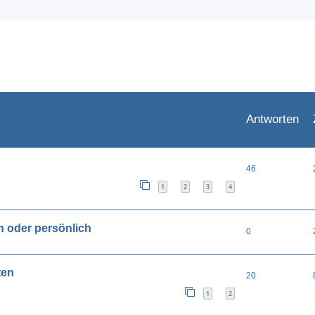
eiterte Suche
Antworten
46
1
2
3
4
ch oder persönlich
0
ten
20
1
2