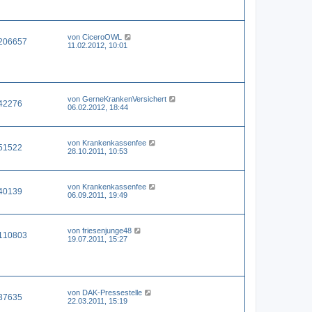
von
CiceroOWL
206657
11.02.2012, 10:01
von
GerneKrankenVersichert
42276
06.02.2012, 18:44
von
Krankenkassenfee
51522
28.10.2011, 10:53
von
Krankenkassenfee
40139
06.09.2011, 19:49
von
friesenjunge48
110803
19.07.2011, 15:27
von
DAK-Pressestelle
37635
22.03.2011, 15:19