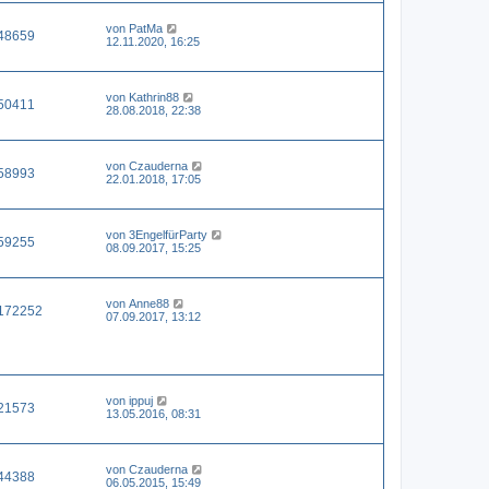
von
PatMa
48659
12.11.2020, 16:25
von
Kathrin88
50411
28.08.2018, 22:38
von
Czauderna
58993
22.01.2018, 17:05
von
3EngelfürParty
59255
08.09.2017, 15:25
von
Anne88
172252
07.09.2017, 13:12
von
ippuj
21573
13.05.2016, 08:31
von
Czauderna
44388
06.05.2015, 15:49