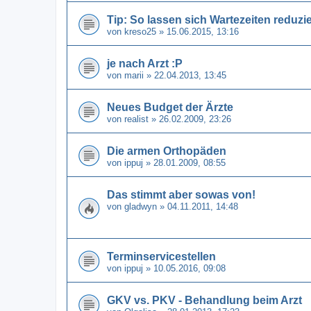
Tip: So lassen sich Wartezeiten reduzi
von
kreso25
» 15.06.2015, 13:16
je nach Arzt :P
von
marii
» 22.04.2013, 13:45
Neues Budget der Ärzte
von
realist
» 26.02.2009, 23:26
Die armen Orthopäden
von
ippuj
» 28.01.2009, 08:55
Das stimmt aber sowas von!
von
gladwyn
» 04.11.2011, 14:48
Terminservicestellen
von
ippuj
» 10.05.2016, 09:08
GKV vs. PKV - Behandlung beim Arzt