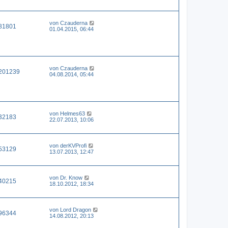
von
Czauderna
81801
01.04.2015, 06:44
von
Czauderna
201239
04.08.2014, 05:44
von
Helmes63
32183
22.07.2013, 10:06
von
derKVProfi
53129
13.07.2013, 12:47
von
Dr. Know
40215
18.10.2012, 18:34
von
Lord Dragon
96344
14.08.2012, 20:13