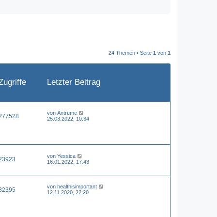
24 Themen • Seite
1
von
1
Zugriffe
Letzter Beitrag
von
Antrume
277528
25.03.2022, 10:34
von
Yessica
23923
16.01.2022, 17:43
von
healthisimportant
82395
12.11.2020, 22:20