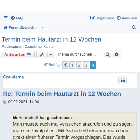
FAQ
Registrieren
Anmelden
S
Foren-Übersicht
u
Termin beim Hautarzt in 12 Wochen
c
Moderatoren:
Czauderna
,
Karsten
h
Suche
Erweiterte
Antworten
e
1
2
3
4
Vorherige
47 Beiträge
Czauderna
Re: Termin beim Hautarzt in 12 Wochen
B
09.02.2021, 14:04
e
i
t
HenrietteS
hat geschrieben:
↑
r
a
Man müsste auch mal versuchen anzurufen und zu sagen,
g
man sei Privatpatient. Mit Sicherheit bekommt man dann
direkt einen früheren Termin vorgeschlagen. Das würde