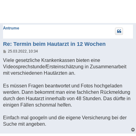
Antrume
Re: Termin beim Hautarzt in 12 Wochen
B
25.03.2022, 10:34
e
i
Viele gesetzliche Krankenkassen bieten eine
t
Videosprechstunde/Ersteinschätzung in Zusammenarbeit
r
a
mit verschiedenen Hautärzten an.
g
Es müssen Fragen beantwortet und Fotos hochgeladen
werden. Dann bekommt man eine fachlichen Rückmeldung
durch den Hautarzt innerhalb von 48 Stunden. Das dürfte in
einigen Fällen schonmal helfen.
Einfach mal googeln und die eigene Versicherung bei der
Suche mit angeben.