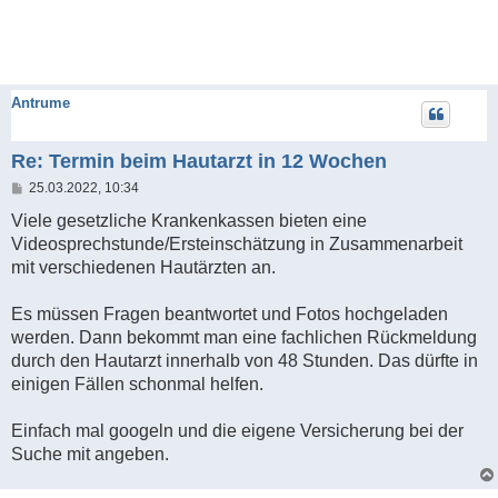
Antrume
Re: Termin beim Hautarzt in 12 Wochen
B
25.03.2022, 10:34
e
i
Viele gesetzliche Krankenkassen bieten eine
t
Videosprechstunde/Ersteinschätzung in Zusammenarbeit
r
a
mit verschiedenen Hautärzten an.
g
Es müssen Fragen beantwortet und Fotos hochgeladen
werden. Dann bekommt man eine fachlichen Rückmeldung
durch den Hautarzt innerhalb von 48 Stunden. Das dürfte in
einigen Fällen schonmal helfen.
Einfach mal googeln und die eigene Versicherung bei der
Suche mit angeben.