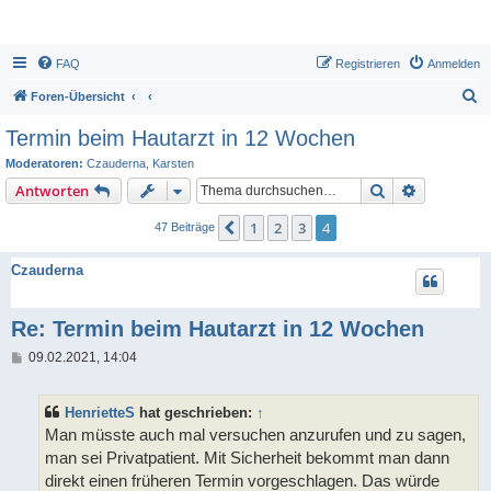
FAQ
Registrieren
Anmelden
S
Foren-Übersicht
u
Termin beim Hautarzt in 12 Wochen
c
Moderatoren:
Czauderna
,
Karsten
h
Suche
Erweiterte
Antworten
e
1
2
3
4
Vorherige
47 Beiträge
Czauderna
Re: Termin beim Hautarzt in 12 Wochen
B
09.02.2021, 14:04
e
i
t
HenrietteS
hat geschrieben:
↑
r
a
Man müsste auch mal versuchen anzurufen und zu sagen,
g
man sei Privatpatient. Mit Sicherheit bekommt man dann
direkt einen früheren Termin vorgeschlagen. Das würde