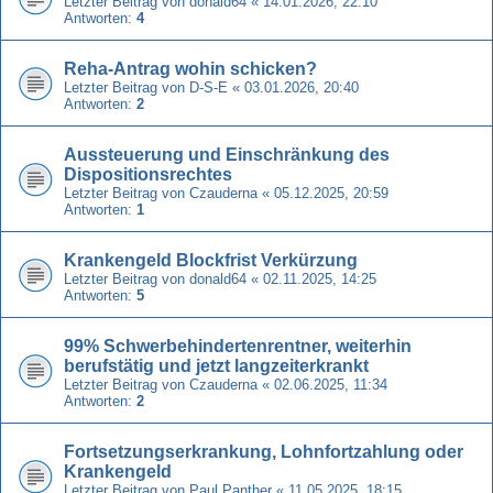
Letzter Beitrag von
donald64
«
14.01.2026, 22:10
Antworten:
4
Reha-Antrag wohin schicken?
Letzter Beitrag von
D-S-E
«
03.01.2026, 20:40
Antworten:
2
Aussteuerung und Einschränkung des
Dispositionsrechtes
Letzter Beitrag von
Czauderna
«
05.12.2025, 20:59
Antworten:
1
Krankengeld Blockfrist Verkürzung
Letzter Beitrag von
donald64
«
02.11.2025, 14:25
Antworten:
5
99% Schwerbehindertenrentner, weiterhin
berufstätig und jetzt langzeiterkrankt
Letzter Beitrag von
Czauderna
«
02.06.2025, 11:34
Antworten:
2
Fortsetzungserkrankung, Lohnfortzahlung oder
Krankengeld
Letzter Beitrag von
Paul Panther
«
11.05.2025, 18:15