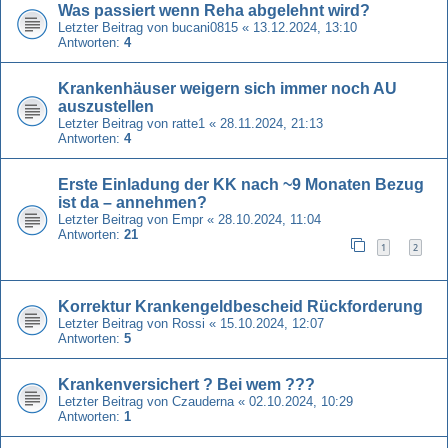
Was passiert wenn Reha abgelehnt wird?
Letzter Beitrag von
bucani0815
«
13.12.2024, 13:10
Antworten:
4
Krankenhäuser weigern sich immer noch AU
auszustellen
Letzter Beitrag von
ratte1
«
28.11.2024, 21:13
Antworten:
4
Erste Einladung der KK nach ~9 Monaten Bezug
ist da – annehmen?
Letzter Beitrag von
Empr
«
28.10.2024, 11:04
Antworten:
21
1
2
Korrektur Krankengeldbescheid Rückforderung
Letzter Beitrag von
Rossi
«
15.10.2024, 12:07
Antworten:
5
Krankenversichert ? Bei wem ???
Letzter Beitrag von
Czauderna
«
02.10.2024, 10:29
Antworten:
1