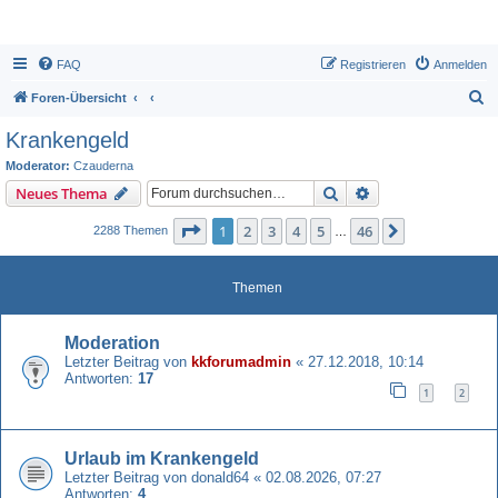
FAQ
Registrieren
Anmelden
S
Foren-Übersicht
u
Krankengeld
c
Moderator:
Czauderna
h
Suche
Erweiterte Suche
Neues Thema
e
Seite
1
von
46
1
2
3
4
5
46
Nächste
2288 Themen
…
Themen
Moderation
Letzter Beitrag von
kkforumadmin
«
27.12.2018, 10:14
Antworten:
17
1
2
Urlaub im Krankengeld
Letzter Beitrag von
donald64
«
02.08.2026, 07:27
Antworten:
4