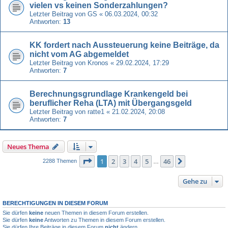
vielen vs keinen Sonderzahlungen?
Letzter Beitrag von
GS
«
06.03.2024, 00:32
Antworten:
13
KK fordert nach Aussteuerung keine Beiträge, da
nicht vom AG abgemeldet
Letzter Beitrag von
Kronos
«
29.02.2024, 17:29
Antworten:
7
Berechnungsgrundlage Krankengeld bei
beruflicher Reha (LTA) mit Übergangsgeld
Letzter Beitrag von
ratte1
«
21.02.2024, 20:08
Antworten:
7
Neues Thema
Seite
1
von
46
1
2
3
4
5
46
Nächste
2288 Themen
…
Gehe zu
BERECHTIGUNGEN IN DIESEM FORUM
Sie dürfen
keine
neuen Themen in diesem Forum erstellen.
Sie dürfen
keine
Antworten zu Themen in diesem Forum erstellen.
Sie dürfen Ihre Beiträge in diesem Forum
nicht
ändern.