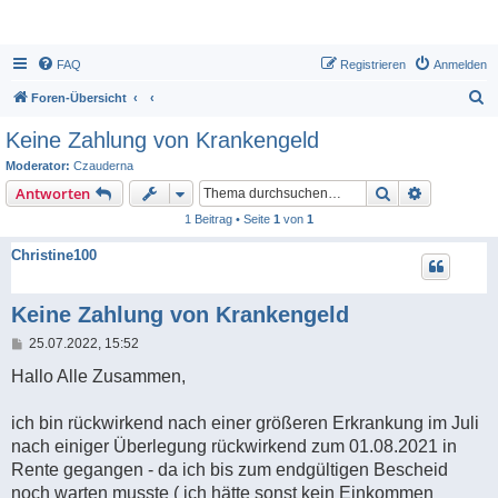
FAQ
Registrieren
Anmelden
S
Foren-Übersicht
u
Keine Zahlung von Krankengeld
c
Moderator:
Czauderna
h
Suche
Erweiterte
Antworten
e
1 Beitrag • Seite
1
von
1
Christine100
Keine Zahlung von Krankengeld
B
25.07.2022, 15:52
e
i
Hallo Alle Zusammen,
t
r
a
ich bin rückwirkend nach einer größeren Erkrankung im Juli
g
nach einiger Überlegung rückwirkend zum 01.08.2021 in
Rente gegangen - da ich bis zum endgültigen Bescheid
noch warten musste ( ich hätte sonst kein Einkommen