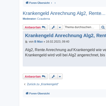
Foren-Übersicht
Krankengeld Anrechnung Alg2, Rente...
Moderator:
Czauderna
Antworten
Krankengeld Anrechnung Alg2, Rent
B
von
B Max
»
16.02.2023, 09:40
e
i
Alg2, Rente Anrechnung auf Krankengeld wie verh
t
r
Krankengeld wird voll bei Alg2 angerechnet, bis
a
g
Antworten
Zurück zu „Krankengeld“
Foren-Übersicht