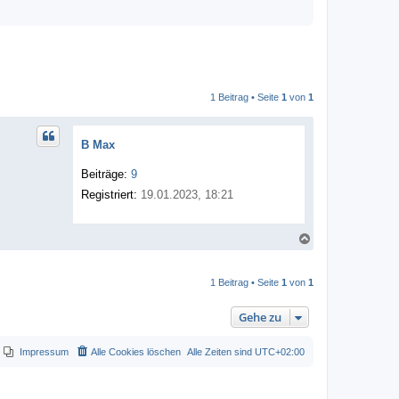
1 Beitrag • Seite
1
von
1
B Max
Beiträge:
9
Registriert:
19.01.2023, 18:21
N
a
c
h
1 Beitrag • Seite
1
von
1
o
b
e
Gehe zu
n
Impressum
Alle Cookies löschen
Alle Zeiten sind
UTC+02:00