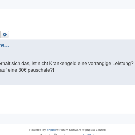
Suche
Erweiterte Suche
e...
ält sich das, ist nicht Krankengeld eine vorrangige Leistung?
 auf eine 30€ pauschale?!
Powered by
phpBB
® Forum Software © phpBB Limited