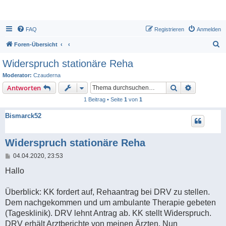
FAQ
Registrieren
Anmelden
S
Foren-Übersicht
u
Widerspruch stationäre Reha
c
Moderator:
Czauderna
h
Suche
Erweiterte
Antworten
e
1 Beitrag • Seite
1
von
1
Bismarck52
Widerspruch stationäre Reha
B
04.04.2020, 23:53
e
i
Hallo
t
r
a
Überblick: KK fordert auf, Rehaantrag bei DRV zu stellen.
g
Dem nachgekommen und um ambulante Therapie gebeten
(Tagesklinik). DRV lehnt Antrag ab. KK stellt Widerspruch.
DRV erhält Arztberichte von meinen Ärzten. Nun