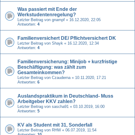
Was passiert mit Ende der
Werkstudentenregelung?
Letzter Beitrag von
gnampf
«
16.12.2020, 22:05
Antworten:
4
Familienversichert DE/ Pflichtversichert DK
Letzter Beitrag von
Shayk
«
16.12.2020, 12:34
Antworten:
4
Familienversicherung: Minijob + kurzfristige
Beschäftigung: was zählt zum
Gesamteinkommen?
Letzter Beitrag von
Czauderna
«
10.11.2020, 17:21
Antworten:
6
Auslandspraktikum in Deutschland- Muss
Arbeitgeber KKV zahlen?
Letzter Beitrag von
sascha91
«
03.10.2019, 16:00
Antworten:
5
KV als Student mit 31, Sonderfall
Letzter Beitrag von
RHW
«
06.07.2019, 11:54
Antworten:
10