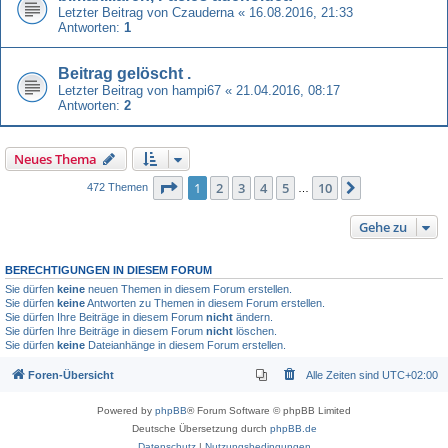
Letzter Beitrag von
Czauderna
«
16.08.2016, 21:33
Antworten:
1
Beitrag gelöscht .
Letzter Beitrag von
hampi67
«
21.04.2016, 08:17
Antworten:
2
Neues Thema
Seite
1
von
10
1
2
3
4
5
10
Nächste
472 Themen
…
Gehe zu
BERECHTIGUNGEN IN DIESEM FORUM
Sie dürfen
keine
neuen Themen in diesem Forum erstellen.
Sie dürfen
keine
Antworten zu Themen in diesem Forum erstellen.
Sie dürfen Ihre Beiträge in diesem Forum
nicht
ändern.
Sie dürfen Ihre Beiträge in diesem Forum
nicht
löschen.
Sie dürfen
keine
Dateianhänge in diesem Forum erstellen.
Foren-Übersicht
Alle Zeiten sind
UTC+02:00
Powered by
phpBB
® Forum Software © phpBB Limited
Deutsche Übersetzung durch
phpBB.de
Datenschutz
|
Nutzungsbedingungen