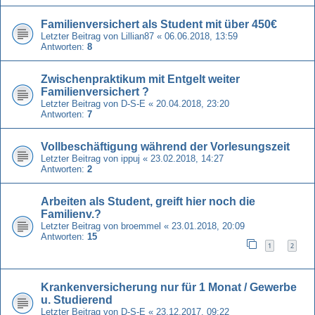
Familienversichert als Student mit über 450€
Letzter Beitrag von
Lillian87
«
06.06.2018, 13:59
Antworten:
8
Zwischenpraktikum mit Entgelt weiter
Familienversichert ?
Letzter Beitrag von
D-S-E
«
20.04.2018, 23:20
Antworten:
7
Vollbeschäftigung während der Vorlesungszeit
Letzter Beitrag von
ippuj
«
23.02.2018, 14:27
Antworten:
2
Arbeiten als Student, greift hier noch die
Familienv.?
Letzter Beitrag von
broemmel
«
23.01.2018, 20:09
Antworten:
15
1
2
Krankenversicherung nur für 1 Monat / Gewerbe
u. Studierend
Letzter Beitrag von
D-S-E
«
23.12.2017, 09:22