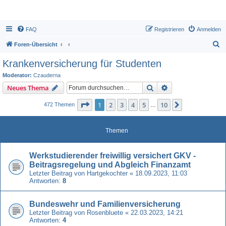
FAQ
Registrieren
Anmelden
S
Foren-Übersicht
u
Krankenversicherung für Studenten
c
Moderator:
Czauderna
h
Suche
Erweiterte Suche
Neues Thema
e
Seite
1
von
10
1
2
3
4
5
10
Nächste
472 Themen
…
Themen
Werkstudierender freiwillig versichert GKV -
Beitragsregelung und Abgleich Finanzamt
Letzter Beitrag von
Hartgekochter
«
18.09.2023, 11:03
Antworten:
8
Bundeswehr und Familienversicherung
Letzter Beitrag von
Rosenbluete
«
22.03.2023, 14:21
Antworten:
4