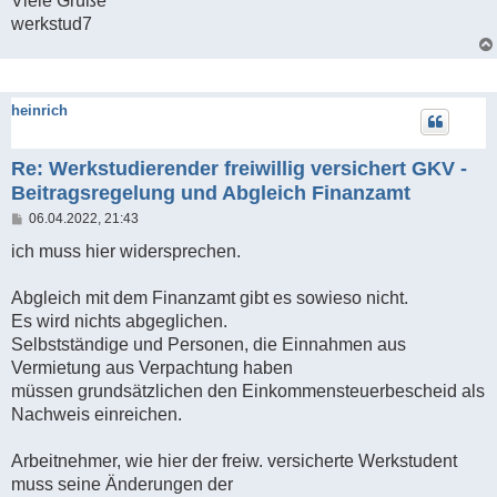
Viele Grüße
werkstud7
heinrich
Re: Werkstudierender freiwillig versichert GKV -
Beitragsregelung und Abgleich Finanzamt
B
06.04.2022, 21:43
e
i
ich muss hier widersprechen.
t
r
a
Abgleich mit dem Finanzamt gibt es sowieso nicht.
g
Es wird nichts abgeglichen.
Selbstständige und Personen, die Einnahmen aus
Vermietung aus Verpachtung haben
müssen grundsätzlichen den Einkommensteuerbescheid als
Nachweis einreichen.
Arbeitnehmer, wie hier der freiw. versicherte Werkstudent
muss seine Änderungen der