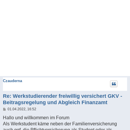
Czauderna
Re: Werkstudierender freiwillig versichert GKV -
Beitragsregelung und Abgleich Finanzamt
B
01.04.2022, 16:52
e
i
Hallo und willkommen im Forum
t
Als Werkstudent käme neben der Familienversicherung
r
a
auch ggf. die Pflichtversicherung als Student oder als