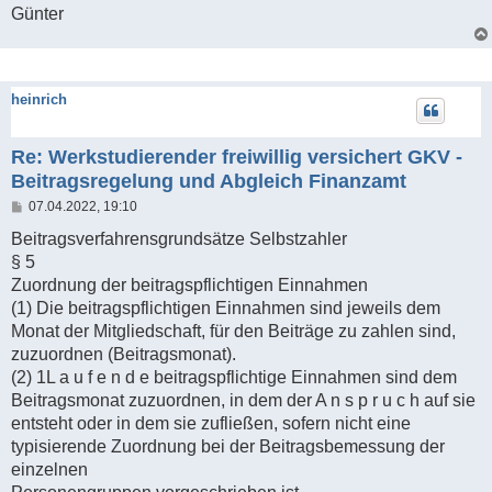
Günter
heinrich
Re: Werkstudierender freiwillig versichert GKV -
Beitragsregelung und Abgleich Finanzamt
B
07.04.2022, 19:10
e
i
Beitragsverfahrensgrundsätze Selbstzahler
t
§ 5
r
a
Zuordnung der beitragspflichtigen Einnahmen
g
(1) Die beitragspflichtigen Einnahmen sind jeweils dem
Monat der Mitgliedschaft, für den Beiträge zu zahlen sind,
zuzuordnen (Beitragsmonat).
(2) 1L a u f e n d e beitragspflichtige Einnahmen sind dem
Beitragsmonat zuzuordnen, in dem der A n s p r u c h auf sie
entsteht oder in dem sie zufließen, sofern nicht eine
typisierende Zuordnung bei der Beitragsbemessung der
einzelnen