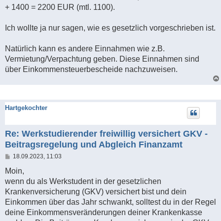
+ 1400 = 2200 EUR (mtl. 1100).
Ich wollte ja nur sagen, wie es gesetzlich vorgeschrieben ist.
Natürlich kann es andere Einnahmen wie z.B.
Vermietung/Verpachtung geben. Diese Einnahmen sind
über Einkommensteuerbescheide nachzuweisen.
Hartgekochter
Re: Werkstudierender freiwillig versichert GKV -
Beitragsregelung und Abgleich Finanzamt
B
18.09.2023, 11:03
e
i
Moin,
t
wenn du als Werkstudent in der gesetzlichen
r
a
Krankenversicherung (GKV) versichert bist und dein
g
Einkommen über das Jahr schwankt, solltest du in der Regel
deine Einkommensveränderungen deiner Krankenkasse