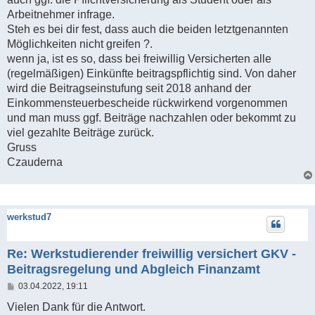
g
Arbeitnehmer infrage.
Steh es bei dir fest, dass auch die beiden letztgenannten
Möglichkeiten nicht greifen ?.
wenn ja, ist es so, dass bei freiwillig Versicherten alle
(regelmäßigen) Einkünfte beitragspflichtig sind. Von daher
wird die Beitragseinstufung seit 2018 anhand der
Einkommensteuerbescheide rückwirkend vorgenommen
und man muss ggf. Beiträge nachzahlen oder bekommt zu
viel gezahlte Beiträge zurück.
Gruss
Czauderna
werkstud7
Re: Werkstudierender freiwillig versichert GKV -
Beitragsregelung und Abgleich Finanzamt
B
03.04.2022, 19:11
e
i
Vielen Dank für die Antwort.
t