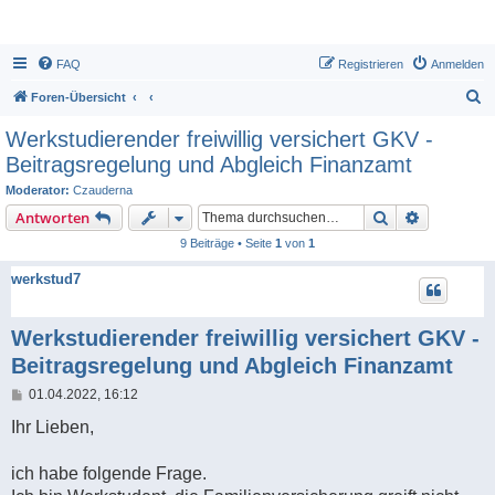
FAQ
Registrieren
Anmelden
S
Foren-Übersicht
u
Werkstudierender freiwillig versichert GKV -
c
Beitragsregelung und Abgleich Finanzamt
h
Moderator:
Czauderna
e
Suche
Erweiterte
Antworten
9 Beiträge • Seite
1
von
1
werkstud7
Werkstudierender freiwillig versichert GKV -
Beitragsregelung und Abgleich Finanzamt
B
01.04.2022, 16:12
e
i
Ihr Lieben,
t
r
a
ich habe folgende Frage.
g