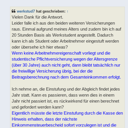
e
i
t
werkstud7
hat geschrieben:
↑
r
a
Vielen Dank für die Antwort.
g
Leider falle ich aus den beiden weiteren Versicherungen
raus. Einmal aufgrund meines Alters und zudem bin ich auf
20 Stunden Basis als Werkstudent angestellt. Dadurch
kann ich als Student oder Arbeitnehmer eingestuft werden
oder übersehe ich hier etwas?
Wenn keine Arbeitnehmereigenschaft vorliegt und die
studentische Pflichtversicherung wegen der Altersgrenze
(über 30 Jahre) auch nicht geht, dann bleibt tatsächlich nur
die freiwillige Versicherung übrig, bei der die
Beitragsberechnung nach dem Gesamteinkommen erfolgt.
Ich nehme an, die Einstufung und der Abgleich findet jedes
Jahr statt. Kann es passieren, dass wenn dies in einem
Jahr nicht passiert ist, es rückwirkend für einen berechnet
und gefordert werden kann?
Eigentlich müsste die letzte Einstufung durch die Kasse den
Hinweis erhalten, dass der nächste
Einkommensteuerbescheid sofort vorzulegen ist und die