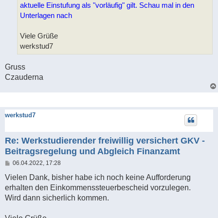
aktuelle Einstufung als "vorläufig" gilt. Schau mal in den
Unterlagen nach
Viele Grüße
werkstud7
Gruss
Czauderna
werkstud7
Re: Werkstudierender freiwillig versichert GKV -
Beitragsregelung und Abgleich Finanzamt
B
06.04.2022, 17:28
e
i
Vielen Dank, bisher habe ich noch keine Aufforderung
t
erhalten den Einkommenssteuerbescheid vorzulegen.
r
a
Wird dann sicherlich kommen.
g