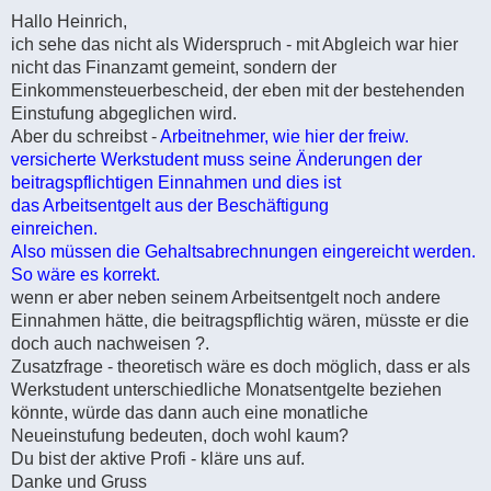
e
i
Hallo Heinrich,
t
ich sehe das nicht als Widerspruch - mit Abgleich war hier
r
a
nicht das Finanzamt gemeint, sondern der
g
Einkommensteuerbescheid, der eben mit der bestehenden
Einstufung abgeglichen wird.
Aber du schreibst -
Arbeitnehmer, wie hier der freiw.
versicherte Werkstudent muss seine Änderungen der
beitragspflichtigen Einnahmen und dies ist
das Arbeitsentgelt aus der Beschäftigung
einreichen.
Also müssen die Gehaltsabrechnungen eingereicht werden.
So wäre es korrekt.
wenn er aber neben seinem Arbeitsentgelt noch andere
Einnahmen hätte, die beitragspflichtig wären, müsste er die
doch auch nachweisen ?.
Zusatzfrage - theoretisch wäre es doch möglich, dass er als
Werkstudent unterschiedliche Monatsentgelte beziehen
könnte, würde das dann auch eine monatliche
Neueinstufung bedeuten, doch wohl kaum?
Du bist der aktive Profi - kläre uns auf.
Danke und Gruss