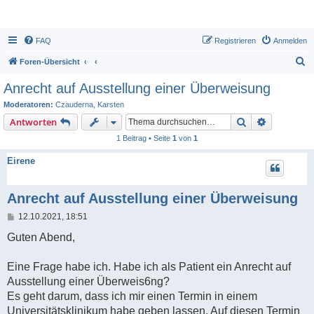
FAQ
Registrieren
Anmelden
S
Foren-Übersicht
u
Anrecht auf Ausstellung einer Überweisung
c
Moderatoren:
Czauderna
,
Karsten
h
Suche
Erweiterte
Antworten
e
1 Beitrag • Seite
1
von
1
Eirene
Anrecht auf Ausstellung einer Überweisung
B
12.10.2021, 18:51
e
i
Guten Abend,
t
r
a
Eine Frage habe ich. Habe ich als Patient ein Anrecht auf
g
Ausstellung einer Überweis6ng?
Es geht darum, dass ich mir einen Termin in einem
Universitätsklinikum habe geben lassen. Auf diesen Termin