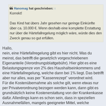
i
t
Hanomag
hat geschrieben:
↑
r
a
Korrekt!
g
Das Kind hat übers Jahr gesehen nur geringe Einkünfte
über ca. 10.000 €. Wenn deshalb eine komplette Erstattung
nur über die Härtefallregelung möglich wäre, würde dies den
Zweck genau so gut erfüllen.
Hallo,
nein, eine Härtefallregelung gibt es hier nicht. Was du
meinst, das betrifft die gesetzlich vorgeschriebenen
Eigenanteile (Verordnungsblattgebühr). Hier gibt es eine
Belastungsgrenze von 2% des Haushaltseinkommens und
eine Härtefallregelung, welche dann bei 1% liegt. Das betrifft
aber nur alles, was per "Kassenrezept" verordnet wird.
Für die Kostenübernahme als solche gilt, wenn etwas nur
per Privatverordnung bezogen werden kann, dann gibt es
grundsätzlich keine Kostenerstattung von der Krankenkasse
dafür. Allerdings kann es schon sein, dass in speziellen
Ausnahmefällen, mangels geeigneter Mittel, welche