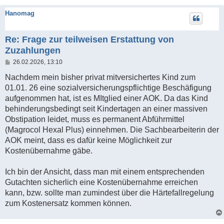
Hanomag
Re: Frage zur teilweisen Erstattung von
Zuzahlungen
B
26.02.2026, 13:10
e
i
Nachdem mein bisher privat mitversichertes Kind zum
t
01.01. 26 eine sozialversicherungspflichtige Beschäfigung
r
a
aufgenommen hat, ist es MItglied einer AOK. Da das Kind
g
behinderungsbedingt seit Kindertagen an einer massiven
Obstipation leidet, muss es permanent Abführmittel
(Magrocol Hexal Plus) einnehmen. Die Sachbearbeiterin der
AOK meint, dass es dafür keine Möglichkeit zur
Kostenübernahme gäbe.
Ich bin der Ansicht, dass man mit einem entsprechenden
Gutachten sicherlich eine Kostenübernahme erreichen
kann, bzw. sollte man zumindest über die Härtefallregelung
zum Kostenersatz kommen können.