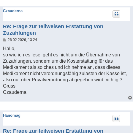
Czauderna
Re: Frage zur teilweisen Erstattung von
Zuzahlungen
B
26.02.2026, 13:24
e
i
Hallo,
t
so wie ich es lese, geht es nicht um die Übernahme von
r
a
Zuzahlungen, sondern um die Kosterstattung für das
g
Medikament als solches und ich nehme an, dass dieses
Medikament nicht verordnungsfähig zulasten der Kasse ist,
also nur über Privatverordnung abgegeben wird, richtig ?
Gruss
Czauderna
Hanomag
Re: Frage zur teilweisen Erstattung von