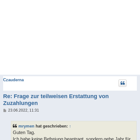
Czauderna
Re: Frage zur teilweisen Erstattung von
Zuzahlungen
B
23.06.2022, 11:31
e
i
t
mrymen
hat geschrieben:
↑
r
a
Guten Tag.
g
Ich habe keine Befreiung beantragt, sondern gebe Jahr für