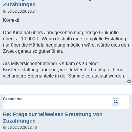
Zuzahlungen
B
26.02.2026, 13:34
e
i
Korrekt!
t
r
a
Das Kind hat übers Jahr gesehen nur geringe Einkünfte
g
über ca. 10.000 €. Wenn deshalb eine komplette Erstattung
nur über die Härtefallregelung möglich wäre, würde dies den
Zweck genau so gut erfüllen.
Als Mitversicherter meiner KK kam es zu einer
Kostenerstattung, aber nur, weil letztendlich entsprechend
viel andere Eigenanteile in der Summe verauslagt wurden.
Czauderna
Re: Frage zur teilweisen Erstattung von
Zuzahlungen
B
26.02.2026, 13:46
e