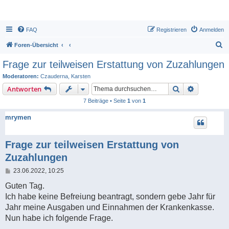
FAQ
Registrieren
Anmelden
S
Foren-Übersicht
u
Frage zur teilweisen Erstattung von Zuzahlungen
c
Moderatoren:
Czauderna
,
Karsten
h
Suche
Erweiterte
Antworten
e
7 Beiträge • Seite
1
von
1
mrymen
Frage zur teilweisen Erstattung von
Zuzahlungen
B
23.06.2022, 10:25
e
i
Guten Tag.
t
Ich habe keine Befreiung beantragt, sondern gebe Jahr für
r
a
Jahr meine Ausgaben und Einnahmen der Krankenkasse.
g
Nun habe ich folgende Frage.