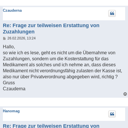
Czauderna
Re: Frage zur teilweisen Erstattung von
Zuzahlungen
B
26.02.2026, 13:24
e
i
Hallo,
t
so wie ich es lese, geht es nicht um die Übernahme von
r
a
Zuzahlungen, sondern um die Kosterstattung für das
g
Medikament als solches und ich nehme an, dass dieses
Medikament nicht verordnungsfähig zulasten der Kasse ist,
also nur über Privatverordnung abgegeben wird, richtig ?
Gruss
Czauderna
Hanomag
Re: Frage zur teilweisen Erstattung von