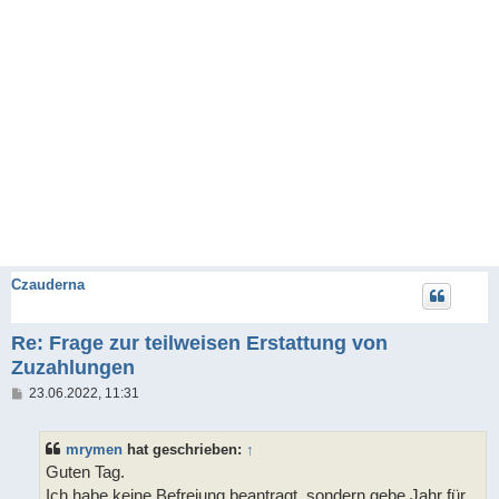
Czauderna
Re: Frage zur teilweisen Erstattung von
Zuzahlungen
B
23.06.2022, 11:31
e
i
t
mrymen
hat geschrieben:
↑
r
a
Guten Tag.
g
Ich habe keine Befreiung beantragt, sondern gebe Jahr für