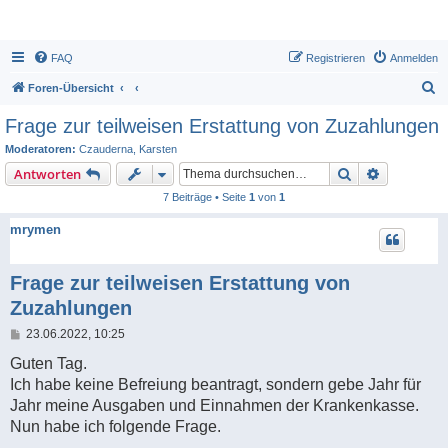
FAQ
Registrieren
Anmelden
S
Foren-Übersicht
u
Frage zur teilweisen Erstattung von Zuzahlungen
c
Moderatoren:
Czauderna
,
Karsten
h
Suche
Erweiterte
Antworten
e
7 Beiträge • Seite
1
von
1
mrymen
Frage zur teilweisen Erstattung von
Zuzahlungen
B
23.06.2022, 10:25
e
i
Guten Tag.
t
Ich habe keine Befreiung beantragt, sondern gebe Jahr für
r
a
Jahr meine Ausgaben und Einnahmen der Krankenkasse.
g
Nun habe ich folgende Frage.