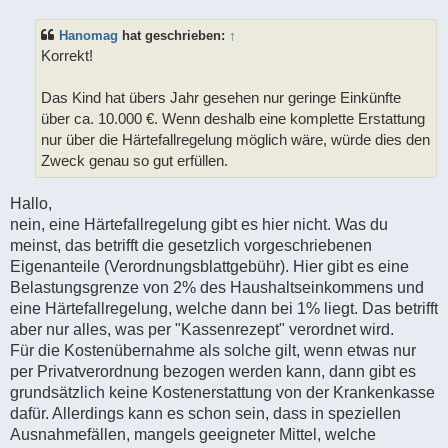
i
t
Hanomag
hat geschrieben:
↑
r
a
Korrekt!
g
Das Kind hat übers Jahr gesehen nur geringe Einkünfte
über ca. 10.000 €. Wenn deshalb eine komplette Erstattung
nur über die Härtefallregelung möglich wäre, würde dies den
Zweck genau so gut erfüllen.
Hallo,
nein, eine Härtefallregelung gibt es hier nicht. Was du
meinst, das betrifft die gesetzlich vorgeschriebenen
Eigenanteile (Verordnungsblattgebühr). Hier gibt es eine
Belastungsgrenze von 2% des Haushaltseinkommens und
eine Härtefallregelung, welche dann bei 1% liegt. Das betrifft
aber nur alles, was per "Kassenrezept" verordnet wird.
Für die Kostenübernahme als solche gilt, wenn etwas nur
per Privatverordnung bezogen werden kann, dann gibt es
grundsätzlich keine Kostenerstattung von der Krankenkasse
dafür. Allerdings kann es schon sein, dass in speziellen
Ausnahmefällen, mangels geeigneter Mittel, welche