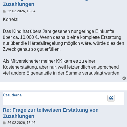
Zuzahlungen
B
26.02.2026, 13:34
e
i
Korrekt!
t
r
a
Das Kind hat übers Jahr gesehen nur geringe Einkünfte
g
über ca. 10.000 €. Wenn deshalb eine komplette Erstattung
nur über die Härtefallregelung möglich wäre, würde dies den
Zweck genau so gut erfüllen.
Als Mitversicherter meiner KK kam es zu einer
Kostenerstattung, aber nur, weil letztendlich entsprechend
viel andere Eigenanteile in der Summe verauslagt wurden.
Czauderna
Re: Frage zur teilweisen Erstattung von
Zuzahlungen
B
26.02.2026, 13:46
e