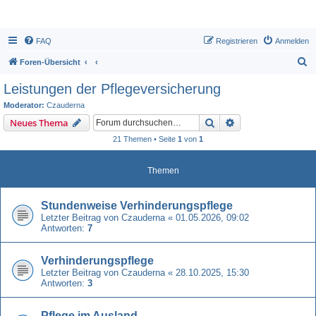
FAQ
Registrieren
Anmelden
S
Foren-Übersicht
u
Leistungen der Pflegeversicherung
c
Moderator:
Czauderna
h
Suche
Erweiterte Suche
Neues Thema
e
21 Themen • Seite
1
von
1
Themen
Stundenweise Verhinderungspflege
Letzter Beitrag von
Czauderna
«
01.05.2026, 09:02
Antworten:
7
Verhinderungspflege
Letzter Beitrag von
Czauderna
«
28.10.2025, 15:30
Antworten:
3
Pflege im Ausland