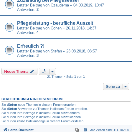
Zuzahlung bei Pflegesessel
Letzter Beitrag von
Czauderna
«
04.03.2019, 10:47
Antworten:
2
Pflegeleistung - berufliche Auszeit
Letzter Beitrag von
Cohen
«
26.11.2018, 14:37
Antworten:
4
Erfreulich ?!
Letzter Beitrag von
Stefan
«
23.08.2018, 08:57
Antworten:
3
Neues Thema
21 Themen • Seite
1
von
1
Gehe zu
BERECHTIGUNGEN IN DIESEM FORUM
Sie
dürfen
neue Themen in diesem Forum erstellen.
Sie
dürfen
Antworten zu Themen in diesem Forum erstellen.
Sie dürfen Ihre Beiträge in diesem Forum
nicht
ändern.
Sie dürfen Ihre Beiträge in diesem Forum
nicht
löschen.
Sie dürfen
keine
Dateianhänge in diesem Forum erstellen.
Foren-Übersicht
Alle Zeiten sind
UTC+02:00