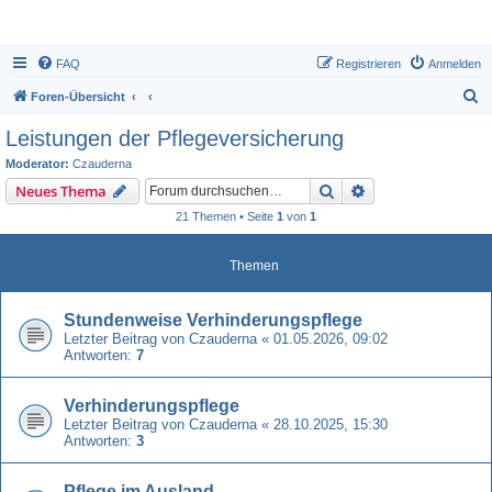
FAQ
Registrieren
Anmelden
S
Foren-Übersicht
u
Leistungen der Pflegeversicherung
c
Moderator:
Czauderna
h
Suche
Erweiterte Suche
Neues Thema
e
21 Themen • Seite
1
von
1
Themen
Stundenweise Verhinderungspflege
Letzter Beitrag von
Czauderna
«
01.05.2026, 09:02
Antworten:
7
Verhinderungspflege
Letzter Beitrag von
Czauderna
«
28.10.2025, 15:30
Antworten:
3
Pflege im Ausland