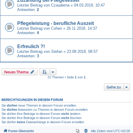
Zuzahlung bei Pflegesessel
Letzter Beitrag von
Czauderna
«
04.03.2019, 10:47
Antworten:
2
Pflegeleistung - berufliche Auszeit
Letzter Beitrag von
Cohen
«
26.11.2018, 14:37
Antworten:
4
Erfreulich ?!
Letzter Beitrag von
Stefan
«
23.08.2018, 08:57
Antworten:
3
Neues Thema
21 Themen • Seite
1
von
1
Gehe zu
BERECHTIGUNGEN IN DIESEM FORUM
Sie
dürfen
neue Themen in diesem Forum erstellen.
Sie
dürfen
Antworten zu Themen in diesem Forum erstellen.
Sie dürfen Ihre Beiträge in diesem Forum
nicht
ändern.
Sie dürfen Ihre Beiträge in diesem Forum
nicht
löschen.
Sie dürfen
keine
Dateianhänge in diesem Forum erstellen.
Foren-Übersicht
Alle Zeiten sind
UTC+02:00