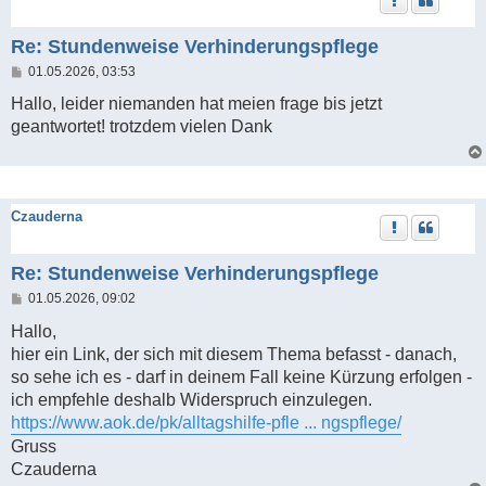
Re: Stundenweise Verhinderungspflege
B
01.05.2026, 03:53
e
i
Hallo, leider niemanden hat meien frage bis jetzt
t
geantwortet! trotzdem vielen Dank
r
a
g
Czauderna
Re: Stundenweise Verhinderungspflege
B
01.05.2026, 09:02
e
i
Hallo,
t
hier ein Link, der sich mit diesem Thema befasst - danach,
r
a
so sehe ich es - darf in deinem Fall keine Kürzung erfolgen -
g
ich empfehle deshalb Widerspruch einzulegen.
https://www.aok.de/pk/alltagshilfe-pfle ... ngspflege/
Gruss
Czauderna