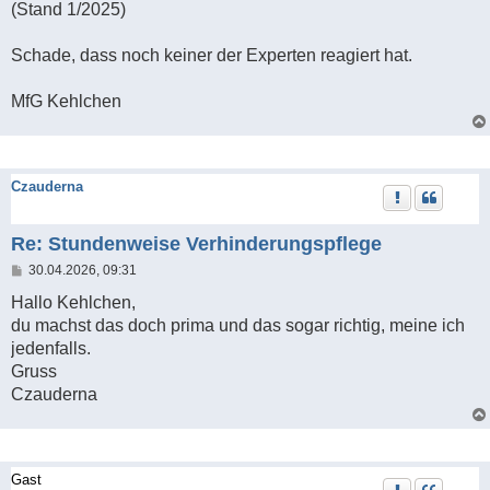
(Stand 1/2025)
Schade, dass noch keiner der Experten reagiert hat.
MfG Kehlchen
Czauderna
Re: Stundenweise Verhinderungspflege
B
30.04.2026, 09:31
e
i
Hallo Kehlchen,
t
du machst das doch prima und das sogar richtig, meine ich
r
a
jedenfalls.
g
Gruss
Czauderna
Gast