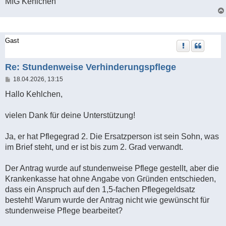
MfG Kehlchen
Gast
Re: Stundenweise Verhinderungspflege
B
18.04.2026, 13:15
e
i
Hallo Kehlchen,
t
r
a
vielen Dank für deine Unterstützung!
g
Ja, er hat Pflegegrad 2. Die Ersatzperson ist sein Sohn, was
im Brief steht, und er ist bis zum 2. Grad verwandt.
Der Antrag wurde auf stundenweise Pflege gestellt, aber die
Krankenkasse hat ohne Angabe von Gründen entschieden,
dass ein Anspruch auf den 1,5-fachen Pflegegeldsatz
besteht! Warum wurde der Antrag nicht wie gewünscht für
stundenweise Pflege bearbeitet?