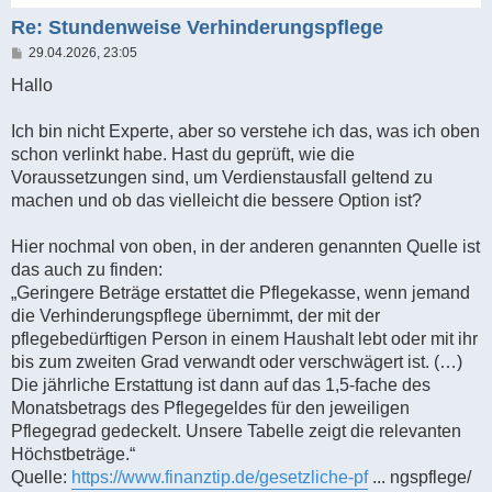
Re: Stundenweise Verhinderungspflege
B
29.04.2026, 23:05
e
i
Hallo
t
r
a
Ich bin nicht Experte, aber so verstehe ich das, was ich oben
g
schon verlinkt habe. Hast du geprüft, wie die
Voraussetzungen sind, um Verdienstausfall geltend zu
machen und ob das vielleicht die bessere Option ist?
Hier nochmal von oben, in der anderen genannten Quelle ist
das auch zu finden:
„Geringere Beträge erstattet die Pflegekasse, wenn jemand
die Verhinderungspflege übernimmt, der mit der
pflegebedürftigen Person in einem Haushalt lebt oder mit ihr
bis zum zweiten Grad verwandt oder verschwägert ist. (…)
Die jährliche Erstattung ist dann auf das 1,5-fache des
Monatsbetrags des Pflegegeldes für den jeweiligen
Pflegegrad gedeckelt. Unsere Tabelle zeigt die relevanten
Höchstbeträge.“
Quelle:
https://www.finanztip.de/gesetzliche-pf
... ngspflege/