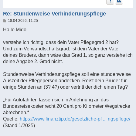
Re: Stundenweise Verhinderungspflege
B
18.04.2026, 11:25
e
i
Hallo Mido,
t
r
a
verstehe ich richtig, dass dein Vater Pflegegrad 2 hat?
g
Und zum Verwandtschaftsgrad: Ist dein Vater der Vater
deines Bruders, dann wäre das Grad 1, so ganz verstehe ich
deine Angabe 2. Grad nicht.
Stundenweise Verhinderungspflege soll eine stundenweise
Auszeit der Pflegeperson abdecken. Reist dein Bruder für
einige Stunden an (3? 4?) oder vertritt der dich einen Tag?
„Für Autofahrten lassen sich in Anlehnung an das
Bundesreisekostenrecht 20 Cent pro Kilometer Wegstrecke
abrechnen.“
Quelle:
https://www.finanztip.de/gesetzliche-pf ... ngspflege/
(Stand 1/2025)