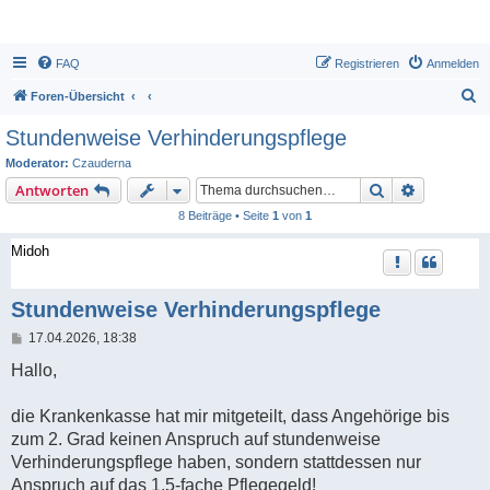
FAQ
Registrieren
Anmelden
S
Foren-Übersicht
u
Stundenweise Verhinderungspflege
c
Moderator:
Czauderna
h
Suche
Erweiterte
Antworten
e
8 Beiträge • Seite
1
von
1
Midoh
Stundenweise Verhinderungspflege
B
17.04.2026, 18:38
e
i
Hallo,
t
r
a
die Krankenkasse hat mir mitgeteilt, dass Angehörige bis
g
zum 2. Grad keinen Anspruch auf stundenweise
Verhinderungspflege haben, sondern stattdessen nur
Anspruch auf das 1,5-fache Pflegegeld!