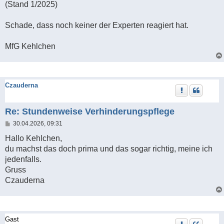
(Stand 1/2025)
Schade, dass noch keiner der Experten reagiert hat.
MfG Kehlchen
Czauderna
Re: Stundenweise Verhinderungspflege
B
30.04.2026, 09:31
e
i
Hallo Kehlchen,
t
du machst das doch prima und das sogar richtig, meine ich
r
a
jedenfalls.
g
Gruss
Czauderna
Gast