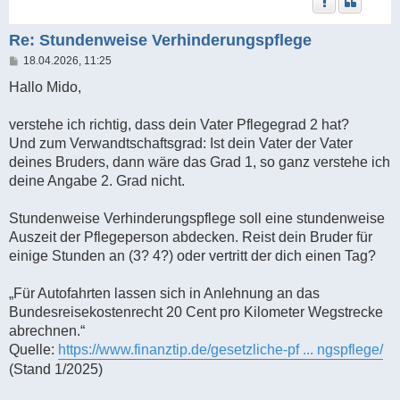
Re: Stundenweise Verhinderungspflege
B
18.04.2026, 11:25
e
i
Hallo Mido,
t
r
a
verstehe ich richtig, dass dein Vater Pflegegrad 2 hat?
g
Und zum Verwandtschaftsgrad: Ist dein Vater der Vater
deines Bruders, dann wäre das Grad 1, so ganz verstehe ich
deine Angabe 2. Grad nicht.
Stundenweise Verhinderungspflege soll eine stundenweise
Auszeit der Pflegeperson abdecken. Reist dein Bruder für
einige Stunden an (3? 4?) oder vertritt der dich einen Tag?
„Für Autofahrten lassen sich in Anlehnung an das
Bundesreisekostenrecht 20 Cent pro Kilometer Wegstrecke
abrechnen.“
Quelle:
https://www.finanztip.de/gesetzliche-pf ... ngspflege/
(Stand 1/2025)