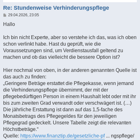
Re: Stundenweise Verhinderungspflege
B
29.04.2026, 23:05
e
i
Hallo
t
r
a
Ich bin nicht Experte, aber so verstehe ich das, was ich oben
g
schon verlinkt habe. Hast du geprüft, wie die
Voraussetzungen sind, um Verdienstausfall geltend zu
machen und ob das vielleicht die bessere Option ist?
Hier nochmal von oben, in der anderen genannten Quelle ist
das auch zu finden:
„Geringere Beträge erstattet die Pflegekasse, wenn jemand
die Verhinderungspflege übernimmt, der mit der
pflegebedürftigen Person in einem Haushalt lebt oder mit ihr
bis zum zweiten Grad verwandt oder verschwägert ist. (…)
Die jährliche Erstattung ist dann auf das 1,5-fache des
Monatsbetrags des Pflegegeldes für den jeweiligen
Pflegegrad gedeckelt. Unsere Tabelle zeigt die relevanten
Höchstbeträge.“
Quelle:
https://www.finanztip.de/gesetzliche-pf
... ngspflege/