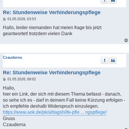
Re: Stundenweise Verhinderungspflege
B
01.05.2026, 03:53
e
i
Hallo, leider niemanden hat meien frage bis jetzt
t
geantwortet! trotzdem vielen Dank
r
a
g
Czauderna
Re: Stundenweise Verhinderungspflege
B
01.05.2026, 09:02
e
i
Hallo,
t
hier ein Link, der sich mit diesem Thema befasst - danach,
r
a
so sehe ich es - darf in deinem Fall keine Kürzung erfolgen -
g
ich empfehle deshalb Widerspruch einzulegen.
https://www.aok.de/pk/alltagshilfe-pfle ... ngspflege/
Gruss
Czauderna