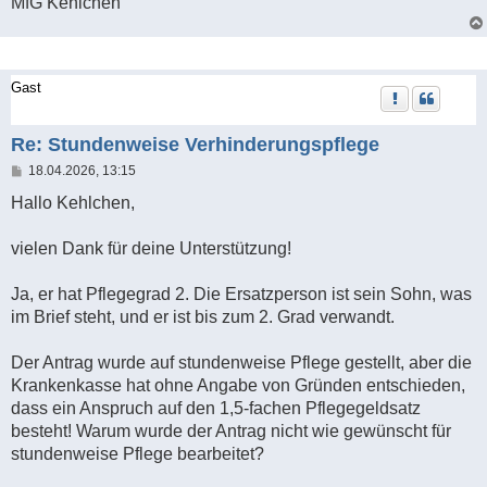
MfG Kehlchen
Gast
Re: Stundenweise Verhinderungspflege
B
18.04.2026, 13:15
e
i
Hallo Kehlchen,
t
r
a
vielen Dank für deine Unterstützung!
g
Ja, er hat Pflegegrad 2. Die Ersatzperson ist sein Sohn, was
im Brief steht, und er ist bis zum 2. Grad verwandt.
Der Antrag wurde auf stundenweise Pflege gestellt, aber die
Krankenkasse hat ohne Angabe von Gründen entschieden,
dass ein Anspruch auf den 1,5-fachen Pflegegeldsatz
besteht! Warum wurde der Antrag nicht wie gewünscht für
stundenweise Pflege bearbeitet?