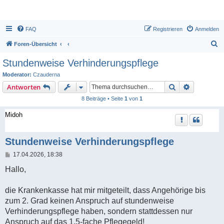
FAQ
Registrieren
Anmelden
S
Foren-Übersicht
u
Stundenweise Verhinderungspflege
c
Moderator:
Czauderna
h
Suche
Erweiterte
Antworten
e
8 Beiträge • Seite
1
von
1
Midoh
Stundenweise Verhinderungspflege
B
17.04.2026, 18:38
e
i
Hallo,
t
r
a
die Krankenkasse hat mir mitgeteilt, dass Angehörige bis
g
zum 2. Grad keinen Anspruch auf stundenweise
Verhinderungspflege haben, sondern stattdessen nur
Anspruch auf das 1,5-fache Pflegegeld!