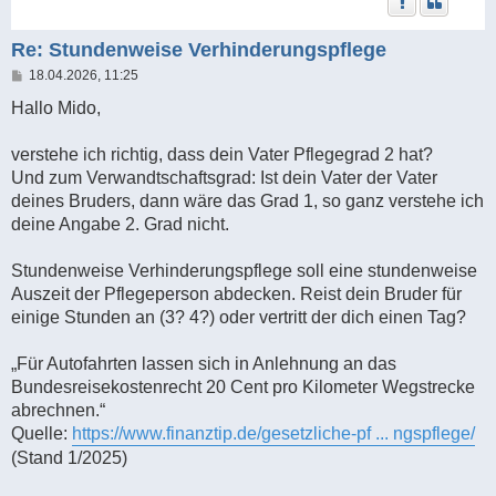
Re: Stundenweise Verhinderungspflege
B
18.04.2026, 11:25
e
i
Hallo Mido,
t
r
a
verstehe ich richtig, dass dein Vater Pflegegrad 2 hat?
g
Und zum Verwandtschaftsgrad: Ist dein Vater der Vater
deines Bruders, dann wäre das Grad 1, so ganz verstehe ich
deine Angabe 2. Grad nicht.
Stundenweise Verhinderungspflege soll eine stundenweise
Auszeit der Pflegeperson abdecken. Reist dein Bruder für
einige Stunden an (3? 4?) oder vertritt der dich einen Tag?
„Für Autofahrten lassen sich in Anlehnung an das
Bundesreisekostenrecht 20 Cent pro Kilometer Wegstrecke
abrechnen.“
Quelle:
https://www.finanztip.de/gesetzliche-pf ... ngspflege/
(Stand 1/2025)