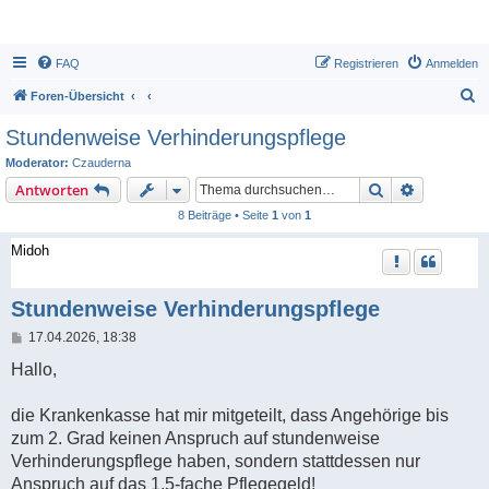
FAQ
Registrieren
Anmelden
S
Foren-Übersicht
u
Stundenweise Verhinderungspflege
c
Moderator:
Czauderna
h
Suche
Erweiterte
Antworten
e
8 Beiträge • Seite
1
von
1
Midoh
Stundenweise Verhinderungspflege
B
17.04.2026, 18:38
e
i
Hallo,
t
r
a
die Krankenkasse hat mir mitgeteilt, dass Angehörige bis
g
zum 2. Grad keinen Anspruch auf stundenweise
Verhinderungspflege haben, sondern stattdessen nur
Anspruch auf das 1,5-fache Pflegegeld!