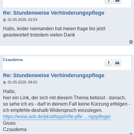
Re: Stundenweise Verhinderungspflege
B
01.05.2026, 03:53
e
i
Hallo, leider niemanden hat meien frage bis jetzt
t
geantwortet! trotzdem vielen Dank
r
a
g
Czauderna
Re: Stundenweise Verhinderungspflege
B
01.05.2026, 09:02
e
i
Hallo,
t
hier ein Link, der sich mit diesem Thema befasst - danach,
r
a
so sehe ich es - darf in deinem Fall keine Kürzung erfolgen -
g
ich empfehle deshalb Widerspruch einzulegen.
https://www.aok.de/pk/alltagshilfe-pfle ... ngspflege/
Gruss
Czauderna