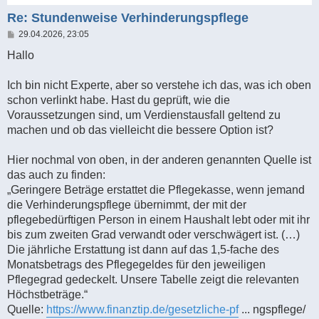
Re: Stundenweise Verhinderungspflege
B
29.04.2026, 23:05
e
i
Hallo
t
r
a
Ich bin nicht Experte, aber so verstehe ich das, was ich oben
g
schon verlinkt habe. Hast du geprüft, wie die
Voraussetzungen sind, um Verdienstausfall geltend zu
machen und ob das vielleicht die bessere Option ist?
Hier nochmal von oben, in der anderen genannten Quelle ist
das auch zu finden:
„Geringere Beträge erstattet die Pflegekasse, wenn jemand
die Verhinderungspflege übernimmt, der mit der
pflegebedürftigen Person in einem Haushalt lebt oder mit ihr
bis zum zweiten Grad verwandt oder verschwägert ist. (…)
Die jährliche Erstattung ist dann auf das 1,5-fache des
Monatsbetrags des Pflegegeldes für den jeweiligen
Pflegegrad gedeckelt. Unsere Tabelle zeigt die relevanten
Höchstbeträge.“
Quelle:
https://www.finanztip.de/gesetzliche-pf
... ngspflege/