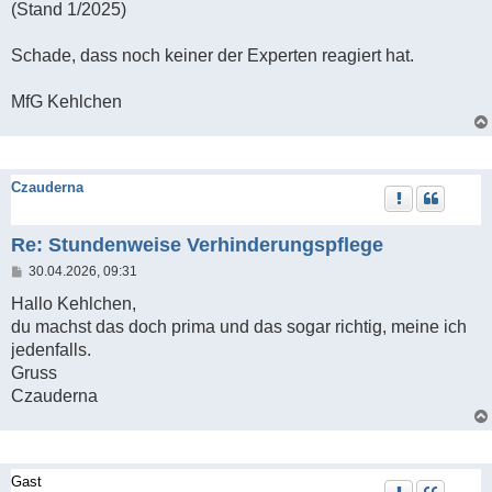
(Stand 1/2025)
Schade, dass noch keiner der Experten reagiert hat.
MfG Kehlchen
Czauderna
Re: Stundenweise Verhinderungspflege
B
30.04.2026, 09:31
e
i
Hallo Kehlchen,
t
du machst das doch prima und das sogar richtig, meine ich
r
a
jedenfalls.
g
Gruss
Czauderna
Gast