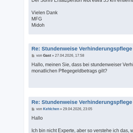
Der Sohn/ Ersatzperson lebt etwa 35 km entfernt
Vielen Dank
MFG
Midoh
Re: Stundenweise Verhinderungspflege
B
von
Gast
»
27.04.2026, 17:58
e
i
Hallo, meinen Sie, dass bei stundenweiser Verh
t
monatlichen Pflegegeldbetrags gilt?
r
a
g
Re: Stundenweise Verhinderungspflege
B
von
Kehlchen
»
29.04.2026, 23:05
e
i
Hallo
t
r
a
Ich bin nicht Experte, aber so verstehe ich das, 