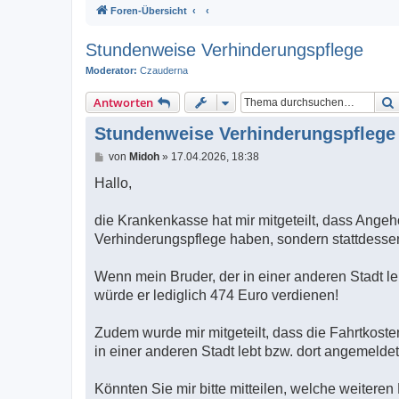
Foren-Übersicht
Stundenweise Verhinderungspflege
Moderator:
Czauderna
Antworten
Stundenweise Verhinderungspflege
B
von
Midoh
»
17.04.2026, 18:38
e
i
Hallo,
t
r
a
die Krankenkasse hat mir mitgeteilt, dass Ange
g
Verhinderungspflege haben, sondern stattdessen
Wenn mein Bruder, der in einer anderen Stadt l
würde er lediglich 474 Euro verdienen!
Zudem wurde mir mitgeteilt, dass die Fahrtkoste
in einer anderen Stadt lebt bzw. dort angemeldet i
Könnten Sie mir bitte mitteilen, welche weiteren