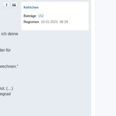
Kehlchen
Beiträge:
152
Registriert:
19.01.2023, 08:29
 ich deine
er für
brechnen.“
st. (…)
gegrad