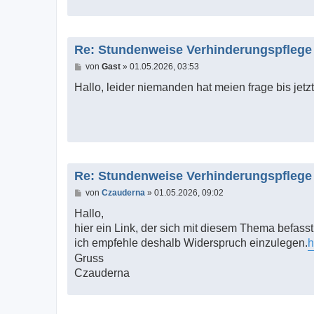
Re: Stundenweise Verhinderungspflege
B
von
Gast
»
01.05.2026, 03:53
e
i
Hallo, leider niemanden hat meien frage bis jetz
t
r
a
g
Re: Stundenweise Verhinderungspflege
B
von
Czauderna
»
01.05.2026, 09:02
e
i
Hallo,
t
hier ein Link, der sich mit diesem Thema befasst
r
a
ich empfehle deshalb Widerspruch einzulegen.
h
g
Gruss
Czauderna