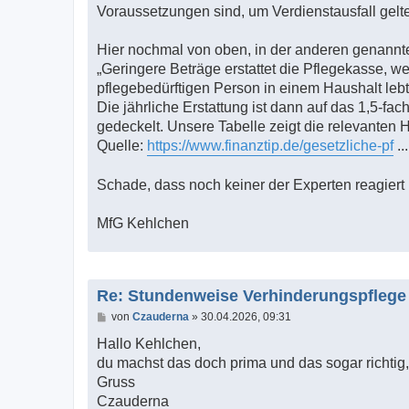
g
Voraussetzungen sind, um Verdienstausfall gelte
Hier nochmal von oben, in der anderen genannte
„Geringere Beträge erstattet die Pflegekasse, 
pflegebedürftigen Person in einem Haushalt lebt
Die jährliche Erstattung ist dann auf das 1,5-f
gedeckelt. Unsere Tabelle zeigt die relevanten 
Quelle:
https://www.finanztip.de/gesetzliche-pf
..
Schade, dass noch keiner der Experten reagiert 
MfG Kehlchen
Re: Stundenweise Verhinderungspflege
B
von
Czauderna
»
30.04.2026, 09:31
e
i
Hallo Kehlchen,
t
du machst das doch prima und das sogar richtig,
r
a
Gruss
g
Czauderna