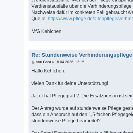
Verdienstausfälle über die Verhinderungspflege
Nachweise dafür im konkreten Fall gebraucht w
Quelle:
https://www.pflege.de/altenpflege/verhi
MfG Kehlchen
Re: Stundenweise Verhinderungspflege
B
von
Gast
»
18.04.2026, 13:15
e
i
Hallo Kehlchen,
t
r
a
vielen Dank für deine Unterstützung!
g
Ja, er hat Pflegegrad 2. Die Ersatzperson ist sei
Der Antrag wurde auf stundenweise Pflege gest
dass ein Anspruch auf den 1,5-fachen Pflegegel
stundenweise Pflege bearbeitet?