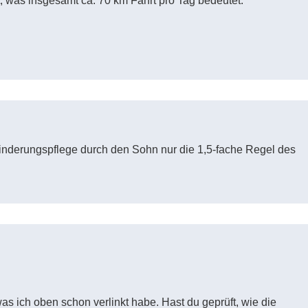
, was insgesamt ca. 70 km Fahrt pro Tag bedeutet.
inderungspflege durch den Sohn nur die 1,5-fache Regel des
was ich oben schon verlinkt habe. Hast du geprüft, wie die