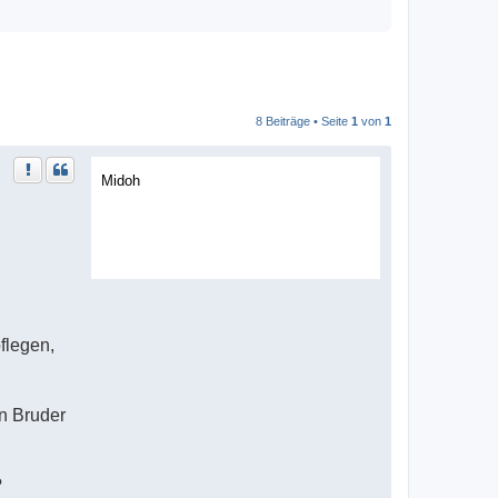
8 Beiträge • Seite
1
von
1
Midoh
flegen,
in Bruder
?