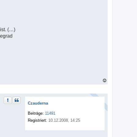
st. (…)
gegrad
N
a
c
h
o
b
Czauderna
e
n
Beiträge:
11491
Registriert:
10.12.2008, 14:25