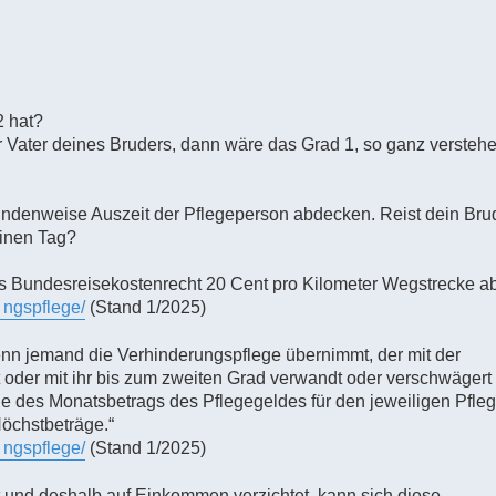
2 hat?
r Vater deines Bruders, dann wäre das Grad 1, so ganz verstehe
ndenweise Auszeit der Pflegeperson abdecken. Reist dein Brud
einen Tag?
as Bundesreisekostenrecht 20 Cent pro Kilometer Wegstrecke a
. ngspflege/
(Stand 1/2025)
wenn jemand die Verhinderungspflege übernimmt, der mit der
 oder mit ihr bis zum zweiten Grad verwandt oder verschwägert i
ache des Monatsbetrags des Pflegegeldes für den jeweiligen Pfle
Höchstbeträge.“
. ngspflege/
(Stand 1/2025)
gt und deshalb auf Einkommen verzichtet, kann sich diese