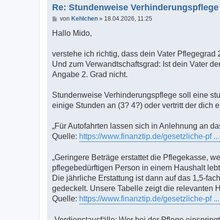
Re: Stundenweise Verhinderungspflege
B
von
Kehlchen
»
18.04.2026, 11:25
e
i
Hallo Mido,
t
r
a
verstehe ich richtig, dass dein Vater Pflegegrad 
g
Und zum Verwandtschaftsgrad: Ist dein Vater de
Angabe 2. Grad nicht.
Stundenweise Verhinderungspflege soll eine stu
einige Stunden an (3? 4?) oder vertritt der dich 
„Für Autofahrten lassen sich in Anlehnung an d
Quelle:
https://www.finanztip.de/gesetzliche-pf ..
„Geringere Beträge erstattet die Pflegekasse, 
pflegebedürftigen Person in einem Haushalt lebt
Die jährliche Erstattung ist dann auf das 1,5-f
gedeckelt. Unsere Tabelle zeigt die relevanten 
Quelle:
https://www.finanztip.de/gesetzliche-pf ..
„Verdienstausfälle: Wer bei der Pflege einsprin