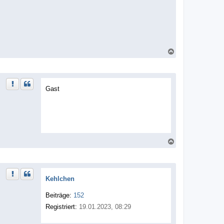
N
a
c
h
o
b
Gast
e
n
N
a
c
h
o
b
Kehlchen
e
n
Beiträge:
152
Registriert:
19.01.2023, 08:29