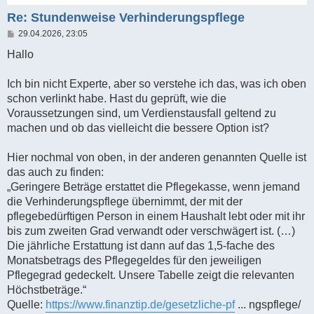
Re: Stundenweise Verhinderungspflege
B
29.04.2026, 23:05
e
i
Hallo
t
r
a
Ich bin nicht Experte, aber so verstehe ich das, was ich oben
g
schon verlinkt habe. Hast du geprüft, wie die
Voraussetzungen sind, um Verdienstausfall geltend zu
machen und ob das vielleicht die bessere Option ist?
Hier nochmal von oben, in der anderen genannten Quelle ist
das auch zu finden:
„Geringere Beträge erstattet die Pflegekasse, wenn jemand
die Verhinderungspflege übernimmt, der mit der
pflegebedürftigen Person in einem Haushalt lebt oder mit ihr
bis zum zweiten Grad verwandt oder verschwägert ist. (…)
Die jährliche Erstattung ist dann auf das 1,5-fache des
Monatsbetrags des Pflegegeldes für den jeweiligen
Pflegegrad gedeckelt. Unsere Tabelle zeigt die relevanten
Höchstbeträge.“
Quelle:
https://www.finanztip.de/gesetzliche-pf
... ngspflege/