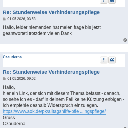
Re: Stundenweise Verhinderungspflege
B
01.05.2026, 03:53
e
i
Hallo, leider niemanden hat meien frage bis jetzt
t
geantwortet! trotzdem vielen Dank
r
a
g
Czauderna
Re: Stundenweise Verhinderungspflege
B
01.05.2026, 09:02
e
i
Hallo,
t
hier ein Link, der sich mit diesem Thema befasst - danach,
r
a
so sehe ich es - darf in deinem Fall keine Kürzung erfolgen -
g
ich empfehle deshalb Widerspruch einzulegen.
https://www.aok.de/pk/alltagshilfe-pfle ... ngspflege/
Gruss
Czauderna