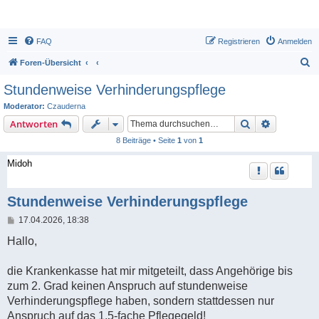
FAQ
Registrieren
Anmelden
S
Foren-Übersicht
u
Stundenweise Verhinderungspflege
c
Moderator:
Czauderna
h
Suche
Erweiterte
Antworten
e
8 Beiträge • Seite
1
von
1
Midoh
Stundenweise Verhinderungspflege
B
17.04.2026, 18:38
e
i
Hallo,
t
r
a
die Krankenkasse hat mir mitgeteilt, dass Angehörige bis
g
zum 2. Grad keinen Anspruch auf stundenweise
Verhinderungspflege haben, sondern stattdessen nur
Anspruch auf das 1,5-fache Pflegegeld!