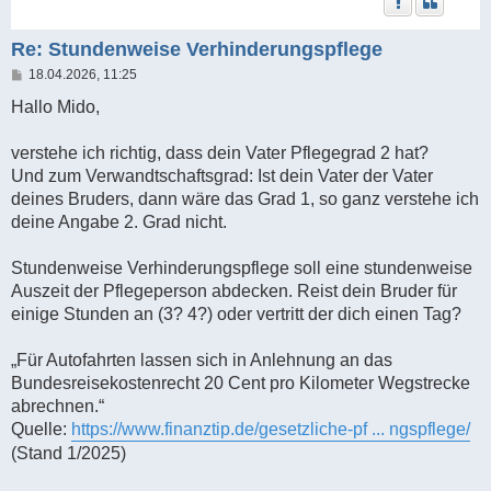
Re: Stundenweise Verhinderungspflege
B
18.04.2026, 11:25
e
i
Hallo Mido,
t
r
a
verstehe ich richtig, dass dein Vater Pflegegrad 2 hat?
g
Und zum Verwandtschaftsgrad: Ist dein Vater der Vater
deines Bruders, dann wäre das Grad 1, so ganz verstehe ich
deine Angabe 2. Grad nicht.
Stundenweise Verhinderungspflege soll eine stundenweise
Auszeit der Pflegeperson abdecken. Reist dein Bruder für
einige Stunden an (3? 4?) oder vertritt der dich einen Tag?
„Für Autofahrten lassen sich in Anlehnung an das
Bundesreisekostenrecht 20 Cent pro Kilometer Wegstrecke
abrechnen.“
Quelle:
https://www.finanztip.de/gesetzliche-pf ... ngspflege/
(Stand 1/2025)