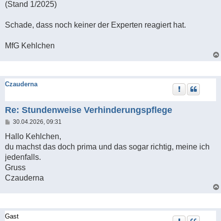
(Stand 1/2025)
Schade, dass noch keiner der Experten reagiert hat.
MfG Kehlchen
Czauderna
Re: Stundenweise Verhinderungspflege
B
30.04.2026, 09:31
e
i
Hallo Kehlchen,
t
du machst das doch prima und das sogar richtig, meine ich
r
a
jedenfalls.
g
Gruss
Czauderna
Gast