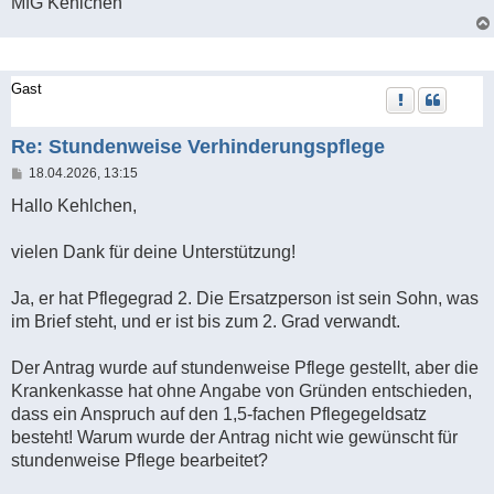
MfG Kehlchen
Gast
Re: Stundenweise Verhinderungspflege
B
18.04.2026, 13:15
e
i
Hallo Kehlchen,
t
r
a
vielen Dank für deine Unterstützung!
g
Ja, er hat Pflegegrad 2. Die Ersatzperson ist sein Sohn, was
im Brief steht, und er ist bis zum 2. Grad verwandt.
Der Antrag wurde auf stundenweise Pflege gestellt, aber die
Krankenkasse hat ohne Angabe von Gründen entschieden,
dass ein Anspruch auf den 1,5-fachen Pflegegeldsatz
besteht! Warum wurde der Antrag nicht wie gewünscht für
stundenweise Pflege bearbeitet?