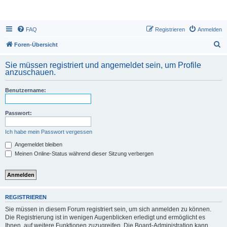
FAQ
Registrieren
Anmelden
S
Foren-Übersicht
u
Sie müssen registriert und angemeldet sein, um Profile
c
anzuschauen.
h
Benutzername:
e
Passwort:
Ich habe mein Passwort vergessen
Angemeldet bleiben
Meinen Online-Status während dieser Sitzung verbergen
REGISTRIEREN
Sie müssen in diesem Forum registriert sein, um sich anmelden zu können.
Die Registrierung ist in wenigen Augenblicken erledigt und ermöglicht es
Ihnen, auf weitere Funktionen zuzugreifen. Die Board-Administration kann