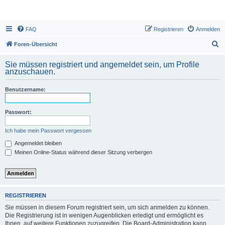
FAQ
Registrieren
Anmelden
S
Foren-Übersicht
u
Sie müssen registriert und angemeldet sein, um Profile
c
anzuschauen.
h
Benutzername:
e
Passwort:
Ich habe mein Passwort vergessen
Angemeldet bleiben
Meinen Online-Status während dieser Sitzung verbergen
REGISTRIEREN
Sie müssen in diesem Forum registriert sein, um sich anmelden zu können.
Die Registrierung ist in wenigen Augenblicken erledigt und ermöglicht es
Ihnen, auf weitere Funktionen zuzugreifen. Die Board-Administration kann