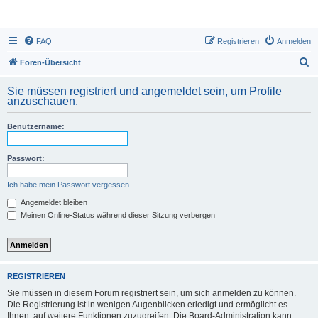
FAQ
Registrieren
Anmelden
S
Foren-Übersicht
u
Sie müssen registriert und angemeldet sein, um Profile
c
anzuschauen.
h
Benutzername:
e
Passwort:
Ich habe mein Passwort vergessen
Angemeldet bleiben
Meinen Online-Status während dieser Sitzung verbergen
REGISTRIEREN
Sie müssen in diesem Forum registriert sein, um sich anmelden zu können.
Die Registrierung ist in wenigen Augenblicken erledigt und ermöglicht es
Ihnen, auf weitere Funktionen zuzugreifen. Die Board-Administration kann