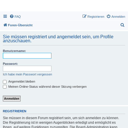
FAQ
Registrieren
Anmelden
S
Foren-Übersicht
u
Sie müssen registriert und angemeldet sein, um Profile
c
anzuschauen.
h
Benutzername:
e
Passwort:
Ich habe mein Passwort vergessen
Angemeldet bleiben
Meinen Online-Status während dieser Sitzung verbergen
REGISTRIEREN
Sie müssen in diesem Forum registriert sein, um sich anmelden zu können.
Die Registrierung ist in wenigen Augenblicken erledigt und ermöglicht es
Ihnen, auf weitere Funktionen zuzugreifen. Die Board-Administration kann