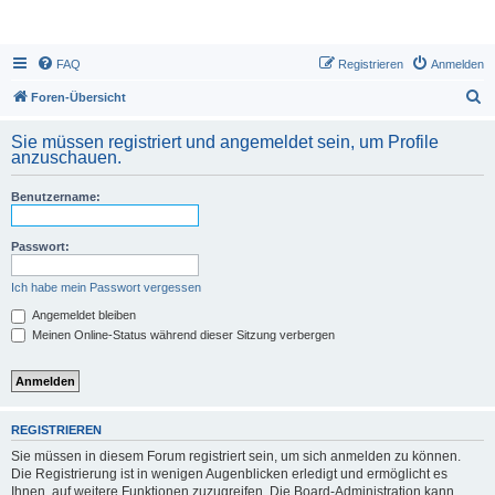
FAQ
Registrieren
Anmelden
S
Foren-Übersicht
u
Sie müssen registriert und angemeldet sein, um Profile
c
anzuschauen.
h
Benutzername:
e
Passwort:
Ich habe mein Passwort vergessen
Angemeldet bleiben
Meinen Online-Status während dieser Sitzung verbergen
REGISTRIEREN
Sie müssen in diesem Forum registriert sein, um sich anmelden zu können.
Die Registrierung ist in wenigen Augenblicken erledigt und ermöglicht es
Ihnen, auf weitere Funktionen zuzugreifen. Die Board-Administration kann