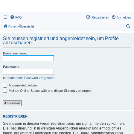
FAQ
Registrieren
Anmelden
S
Foren-Übersicht
u
Sie müssen registriert und angemeldet sein, um Profile
c
anzuschauen.
h
Benutzername:
e
Passwort:
Ich habe mein Passwort vergessen
Angemeldet bleiben
Meinen Online-Status während dieser Sitzung verbergen
REGISTRIEREN
Sie müssen in diesem Forum registriert sein, um sich anmelden zu können.
Die Registrierung ist in wenigen Augenblicken erledigt und ermöglicht es
Ihnen, auf weitere Funktionen zuzugreifen. Die Board-Administration kann