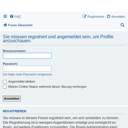
FAQ
Registrieren
Anmelden
S
Foren-Übersicht
u
Sie müssen registriert und angemeldet sein, um Profile
c
anzuschauen.
h
Benutzername:
e
Passwort:
Ich habe mein Passwort vergessen
Angemeldet bleiben
Meinen Online-Status während dieser Sitzung verbergen
REGISTRIEREN
Sie müssen in diesem Forum registriert sein, um sich anmelden zu können.
Die Registrierung ist in wenigen Augenblicken erledigt und ermöglicht es
Ihnen, auf weitere Funktionen zuzugreifen. Die Board-Administration kann