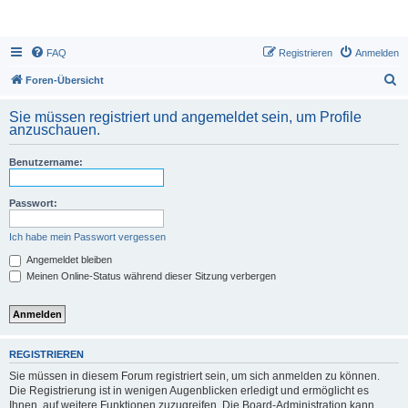
FAQ
Registrieren
Anmelden
S
Foren-Übersicht
u
Sie müssen registriert und angemeldet sein, um Profile
c
anzuschauen.
h
Benutzername:
e
Passwort:
Ich habe mein Passwort vergessen
Angemeldet bleiben
Meinen Online-Status während dieser Sitzung verbergen
REGISTRIEREN
Sie müssen in diesem Forum registriert sein, um sich anmelden zu können.
Die Registrierung ist in wenigen Augenblicken erledigt und ermöglicht es
Ihnen, auf weitere Funktionen zuzugreifen. Die Board-Administration kann