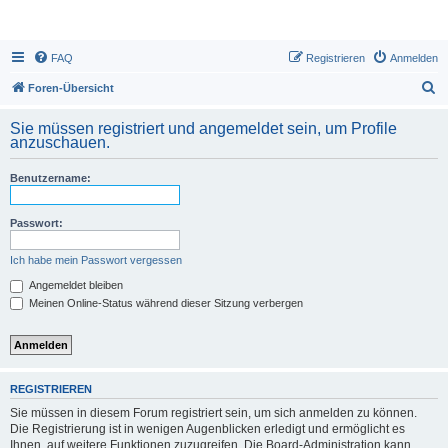
FAQ
Registrieren
Anmelden
S
Foren-Übersicht
u
Sie müssen registriert und angemeldet sein, um Profile
c
anzuschauen.
h
Benutzername:
e
Passwort:
Ich habe mein Passwort vergessen
Angemeldet bleiben
Meinen Online-Status während dieser Sitzung verbergen
REGISTRIEREN
Sie müssen in diesem Forum registriert sein, um sich anmelden zu können.
Die Registrierung ist in wenigen Augenblicken erledigt und ermöglicht es
Ihnen, auf weitere Funktionen zuzugreifen. Die Board-Administration kann