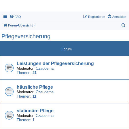
FAQ
Registrieren
Anmelden
S
Foren-Übersicht
u
Pflegeversicherung
c
h
Forum
e
Leistungen der Pflegeversicherung
Moderator:
Czauderna
Themen:
21
häusliche Pflege
Moderator:
Czauderna
Themen:
11
stationäre Pflege
Moderator:
Czauderna
Themen:
1