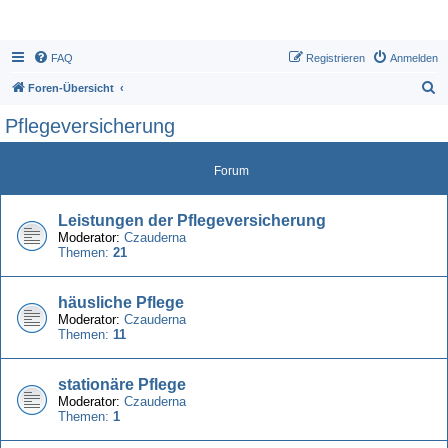
FAQ
Registrieren
Anmelden
S
Foren-Übersicht
u
Pflegeversicherung
c
h
Forum
e
Leistungen der Pflegeversicherung
Moderator:
Czauderna
Themen:
21
häusliche Pflege
Moderator:
Czauderna
Themen:
11
stationäre Pflege
Moderator:
Czauderna
Themen:
1