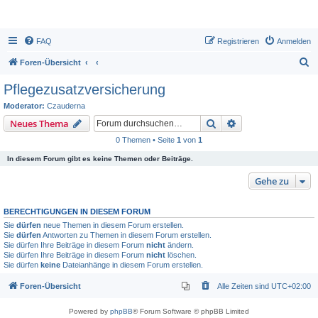
FAQ
Registrieren
Anmelden
S
Foren-Übersicht
u
Pflegezusatzversicherung
c
Moderator:
Czauderna
h
Suche
Erweiterte Suche
Neues Thema
e
0 Themen • Seite
1
von
1
In diesem Forum gibt es keine Themen oder Beiträge.
Gehe zu
BERECHTIGUNGEN IN DIESEM FORUM
Sie
dürfen
neue Themen in diesem Forum erstellen.
Sie
dürfen
Antworten zu Themen in diesem Forum erstellen.
Sie dürfen Ihre Beiträge in diesem Forum
nicht
ändern.
Sie dürfen Ihre Beiträge in diesem Forum
nicht
löschen.
Sie dürfen
keine
Dateianhänge in diesem Forum erstellen.
Foren-Übersicht
Alle Zeiten sind
UTC+02:00
Powered by
phpBB
® Forum Software © phpBB Limited