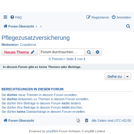
FAQ
Registrieren
Anmelden
S
Foren-Übersicht
u
Pflegezusatzversicherung
c
Moderator:
Czauderna
h
Suche
Erweiterte Suche
Neues Thema
e
0 Themen • Seite
1
von
1
In diesem Forum gibt es keine Themen oder Beiträge.
Gehe zu
BERECHTIGUNGEN IN DIESEM FORUM
Sie
dürfen
neue Themen in diesem Forum erstellen.
Sie
dürfen
Antworten zu Themen in diesem Forum erstellen.
Sie dürfen Ihre Beiträge in diesem Forum
nicht
ändern.
Sie dürfen Ihre Beiträge in diesem Forum
nicht
löschen.
Sie dürfen
keine
Dateianhänge in diesem Forum erstellen.
Foren-Übersicht
Alle Zeiten sind
UTC+02:00
Powered by
phpBB
® Forum Software © phpBB Limited