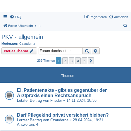
FAQ
Registrieren
Anmelden
S
Foren-Übersicht
u
PKV - allgemein
c
Moderator:
Czauderna
h
Suche
Erweiterte Suche
Neues Thema
e
1
2
3
4
5
Nächste
239 Themen
Themen
El. Patientenakte - gibt es gegenüber der
Arztpraxis einen Rechtsanspruch
Letzter Beitrag von
Frieder
«
14.11.2024, 18:36
Darf Pflegekind privat versichert bleiben?
Letzter Beitrag von
Czauderna
«
28.04.2024, 19:31
Antworten:
4