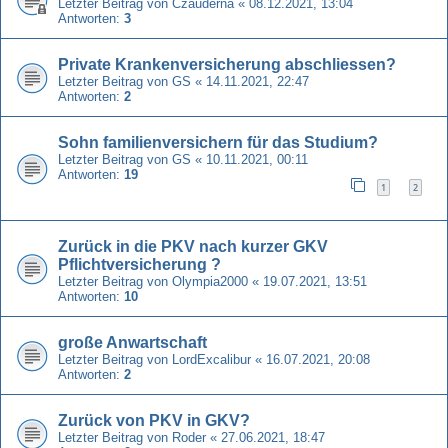
Letzter Beitrag von
Czauderna
«
08.12.2021, 13:04
Antworten:
3
Private Krankenversicherung abschliessen?
Letzter Beitrag von
GS
«
14.11.2021, 22:47
Antworten:
2
Sohn familienversichern für das Studium?
Letzter Beitrag von
GS
«
10.11.2021, 00:11
Antworten:
19
1
2
Zurück in die PKV nach kurzer GKV
Pflichtversicherung ?
Letzter Beitrag von
Olympia2000
«
19.07.2021, 13:51
Antworten:
10
große Anwartschaft
Letzter Beitrag von
LordExcalibur
«
16.07.2021, 20:08
Antworten:
2
Zurück von PKV in GKV?
Letzter Beitrag von
Roder
«
27.06.2021, 18:47