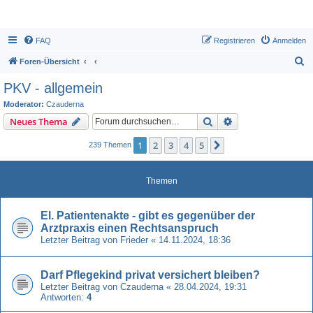
FAQ
Registrieren
Anmelden
S
Foren-Übersicht
u
PKV - allgemein
c
Moderator:
Czauderna
h
Suche
Erweiterte Suche
Neues Thema
e
1
2
3
4
5
Nächste
239 Themen
Themen
El. Patientenakte - gibt es gegenüber der
Arztpraxis einen Rechtsanspruch
Letzter Beitrag von
Frieder
«
14.11.2024, 18:36
Darf Pflegekind privat versichert bleiben?
Letzter Beitrag von
Czauderna
«
28.04.2024, 19:31
Antworten:
4