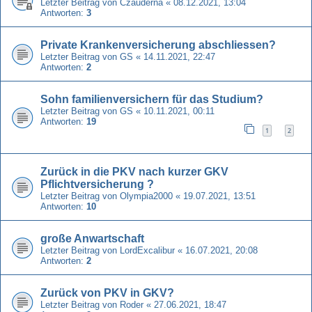
Letzter Beitrag von
Czauderna
«
08.12.2021, 13:04
Antworten:
3
Private Krankenversicherung abschliessen?
Letzter Beitrag von
GS
«
14.11.2021, 22:47
Antworten:
2
Sohn familienversichern für das Studium?
Letzter Beitrag von
GS
«
10.11.2021, 00:11
Antworten:
19
1
2
Zurück in die PKV nach kurzer GKV
Pflichtversicherung ?
Letzter Beitrag von
Olympia2000
«
19.07.2021, 13:51
Antworten:
10
große Anwartschaft
Letzter Beitrag von
LordExcalibur
«
16.07.2021, 20:08
Antworten:
2
Zurück von PKV in GKV?
Letzter Beitrag von
Roder
«
27.06.2021, 18:47