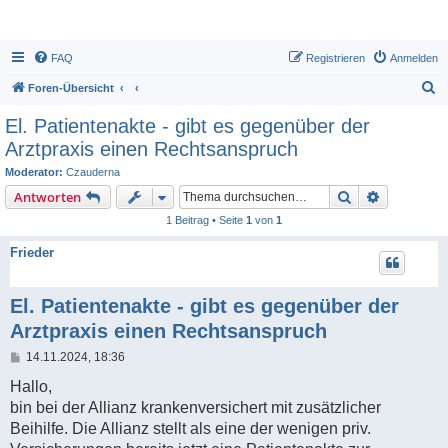
FAQ
Registrieren
Anmelden
S
Foren-Übersicht
u
El. Patientenakte - gibt es gegenüber der
c
Arztpraxis einen Rechtsanspruch
h
Moderator:
Czauderna
e
Suche
Erweiterte
Antworten
1 Beitrag • Seite
1
von
1
Frieder
El. Patientenakte - gibt es gegenüber der
Arztpraxis einen Rechtsanspruch
B
14.11.2024, 18:36
e
i
Hallo,
t
bin bei der Allianz krankenversichert mit zusätzlicher
r
a
Beihilfe. Die Allianz stellt als eine der wenigen priv.
g