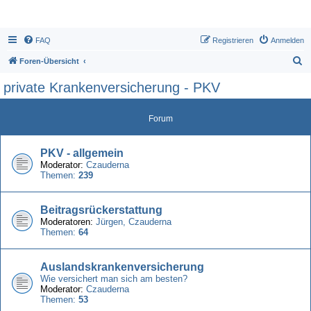
FAQ
Registrieren
Anmelden
S
Foren-Übersicht
u
private Krankenversicherung - PKV
c
h
Forum
e
PKV - allgemein
Moderator:
Czauderna
Themen:
239
Beitragsrückerstattung
Moderatoren:
Jürgen
,
Czauderna
Themen:
64
Auslandskrankenversicherung
Wie versichert man sich am besten?
Moderator:
Czauderna
Themen:
53